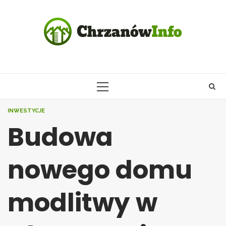
Skip
to
content
PRIMARY
MENU
INWESTYCJE
Budowa
nowego domu
modlitwy w