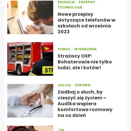
EDUKACJA
PRZEPISY
TECHNOLOGIE
Nowe przepisy
dotyczące telefonów w
szkołach od września
2023
POMOC
WYDARZENIA
Strażacy OSP:
Bohaterowie nie tylko
ludzi, ale i kotów!
USŁUGI
ZDROWIE
Zadbaj o słuch, by
cieszyć się życiem –
Audika wspiera
komfortowe rozmowy
na co dzień
/H2