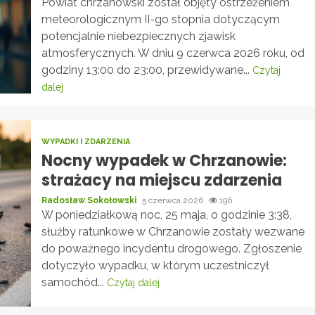
Powiat chrzanowski został objęty ostrzeżeniem
meteorologicznym II-go stopnia dotyczącym
potencjalnie niebezpiecznych zjawisk
atmosferycznych. W dniu 9 czerwca 2026 roku, od
godziny 13:00 do 23:00, przewidywane...
Czytaj
dalej
WYPADKI I ZDARZENIA
Nocny wypadek w Chrzanowie:
strażacy na miejscu zdarzenia
Radosław Sokołowski
5 czerwca 2026
196
W poniedziałkową noc, 25 maja, o godzinie 3:38,
służby ratunkowe w Chrzanowie zostały wezwane
do poważnego incydentu drogowego. Zgłoszenie
dotyczyło wypadku, w którym uczestniczył
samochód...
Czytaj dalej