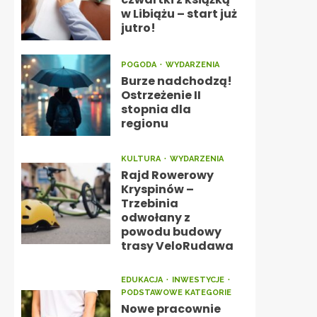
w Libiążu – start już
jutro!
POGODA
WYDARZENIA
Burze nadchodzą!
Ostrzeżenie II
stopnia dla
regionu
KULTURA
WYDARZENIA
Rajd Rowerowy
Kryspinów –
Trzebinia
odwołany z
powodu budowy
trasy VeloRudawa
EDUKACJA
INWESTYCJE
PODSTAWOWE KATEGORIE
Nowe pracownie