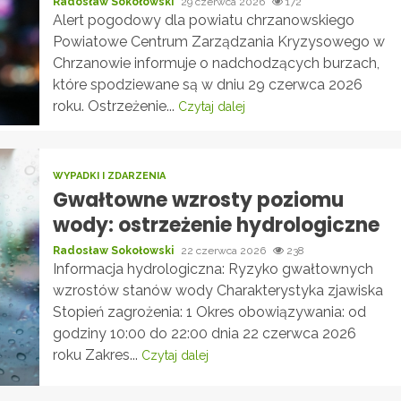
Radosław Sokołowski
29 czerwca 2026
172
Alert pogodowy dla powiatu chrzanowskiego
Powiatowe Centrum Zarządzania Kryzysowego w
Chrzanowie informuje o nadchodzących burzach,
które spodziewane są w dniu 29 czerwca 2026
roku. Ostrzeżenie...
Czytaj dalej
WYPADKI I ZDARZENIA
Gwałtowne wzrosty poziomu
wody: ostrzeżenie hydrologiczne
Radosław Sokołowski
22 czerwca 2026
238
Informacja hydrologiczna: Ryzyko gwałtownych
wzrostów stanów wody Charakterystyka zjawiska
Stopień zagrożenia: 1 Okres obowiązywania: od
godziny 10:00 do 22:00 dnia 22 czerwca 2026
roku Zakres...
Czytaj dalej