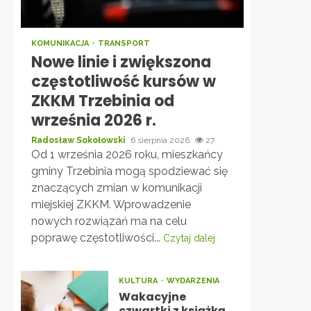
KOMUNIKACJA
TRANSPORT
Nowe linie i zwiększona
częstotliwość kursów w
ZKKM Trzebinia od
września 2026 r.
Radosław Sokołowski
6 sierpnia 2026
27
Od 1 września 2026 roku, mieszkańcy
gminy Trzebinia mogą spodziewać się
znaczących zmian w komunikacji
miejskiej ZKKM. Wprowadzenie
nowych rozwiązań ma na celu
poprawę częstotliwości...
Czytaj dalej
KULTURA
WYDARZENIA
Wakacyjne
czwartki z książką