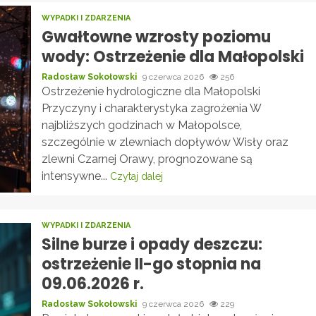
WYPADKI I ZDARZENIA
Gwałtowne wzrosty poziomu
wody: Ostrzeżenie dla Małopolski
Radosław Sokołowski
9 czerwca 2026
256
Ostrzeżenie hydrologiczne dla Małopolski
Przyczyny i charakterystyka zagrożenia W
najbliższych godzinach w Małopolsce,
szczególnie w zlewniach dopływów Wisły oraz
zlewni Czarnej Orawy, prognozowane są
intensywne...
Czytaj dalej
WYPADKI I ZDARZENIA
Silne burze i opady deszczu:
ostrzeżenie II-go stopnia na
09.06.2026 r.
Radosław Sokołowski
9 czerwca 2026
229