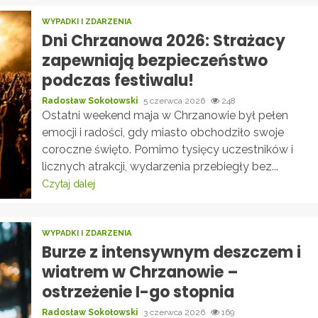
WYPADKI I ZDARZENIA
Dni Chrzanowa 2026: Strażacy
zapewniają bezpieczeństwo
podczas festiwalu!
Radosław Sokołowski
5 czerwca 2026
248
Ostatni weekend maja w Chrzanowie był pełen
emocji i radości, gdy miasto obchodziło swoje
coroczne święto. Pomimo tysięcy uczestników i
licznych atrakcji, wydarzenia przebiegły bez...
Czytaj dalej
WYPADKI I ZDARZENIA
Burze z intensywnym deszczem i
wiatrem w Chrzanowie –
ostrzeżenie I-go stopnia
Radosław Sokołowski
3 czerwca 2026
169