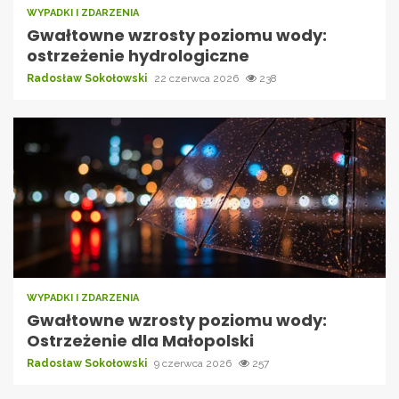
WYPADKI I ZDARZENIA
Gwałtowne wzrosty poziomu wody:
ostrzeżenie hydrologiczne
Radosław Sokołowski
22 czerwca 2026
238
WYPADKI I ZDARZENIA
Gwałtowne wzrosty poziomu wody:
Ostrzeżenie dla Małopolski
Radosław Sokołowski
9 czerwca 2026
257