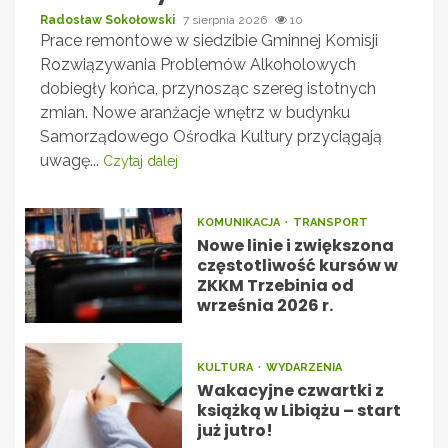
Radosław Sokołowski
7 sierpnia 2026
10
Prace remontowe w siedzibie Gminnej Komisji
Rozwiązywania Problemów Alkoholowych
dobiegły końca, przynosząc szereg istotnych
zmian. Nowe aranżacje wnętrz w budynku
Samorządowego Ośrodka Kultury przyciągają
uwagę...
Czytaj dalej
KOMUNIKACJA
TRANSPORT
Nowe linie i zwiększona
częstotliwość kursów w
ZKKM Trzebinia od
września 2026 r.
KULTURA
WYDARZENIA
Wakacyjne czwartki z
książką w Libiążu – start
już jutro!