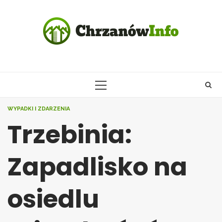
Skip
to
content
PRIMARY
MENU
WYPADKI I ZDARZENIA
Trzebinia:
Zapadlisko na
osiedlu