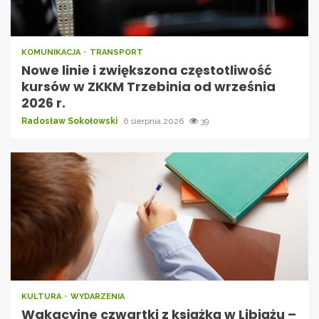
KOMUNIKACJA
TRANSPORT
Nowe linie i zwiększona częstotliwość
kursów w ZKKM Trzebinia od września
2026 r.
Radosław Sokołowski
6 sierpnia 2026
39
KULTURA
WYDARZENIA
Wakacyjne czwartki z książką w Libiążu –