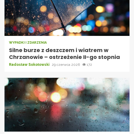
WYPADKI I ZDARZENIA
Silne burze z deszczem i wiatrem w
Chrzanowie – ostrzeżenie II-go stopnia
Radosław Sokołowski
29 czerwca 2026
172