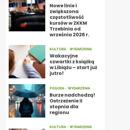
Nowe linie i
zwiększona
częstotliwość
kursów w ZKKM
Trzebinia od
września 2026 r.
KULTURA
WYDARZENIA
Wakacyjne
czwartki z książką
w Libiążu – start już
jutro!
POGODA
WYDARZENIA
Burze nadchodzą!
Ostrzeżenie II
stopnia dla
regionu
KULTURA
WYDARZENIA