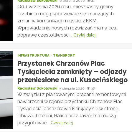
Radosław Sokołowski
6 sierpnia 2026
41
Od 1 września 2026 roku, mieszkańcy gminy
Trzebinia mogą spodziewać się znaczących
zmian w komunikacji miejskiej ZKKM.
Wprowadzenie nowych rozwiązań ma na celu
poprawę częstotliwości...
Czytaj dalej
INFRASTRUKTURA
TRANSPORT
Przystanek Chrzanów Plac
Tysiąclecia zamknięty – odjazdy
przeniesione na ul. Kusocińskiego
Radosław Sokołowski
5 sierpnia 2026
38
W związku z planowanymi pracami remontowymi
nawierzchni w rejonie przystanku Chrzanów Plac
Tysiąclecia, pasażerowie kierujący się w stronę
Libiąża, Trzebini, Balina oraz Jaworzna muszą
przygotować...
Czytaj dalej