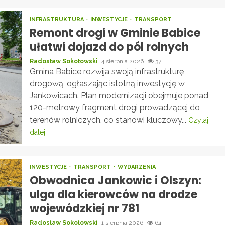
INFRASTRUKTURA
INWESTYCJE
TRANSPORT
Remont drogi w Gminie Babice
ułatwi dojazd do pól rolnych
Radosław Sokołowski
4 sierpnia 2026
37
Gmina Babice rozwija swoją infrastrukturę
drogową, ogłaszając istotną inwestycję w
Jankowicach. Plan modernizacji obejmuje ponad
120-metrowy fragment drogi prowadzącej do
terenów rolniczych, co stanowi kluczowy...
Czytaj
dalej
INWESTYCJE
TRANSPORT
WYDARZENIA
Obwodnica Jankowic i Olszyn:
ulga dla kierowców na drodze
wojewódzkiej nr 781
Radosław Sokołowski
1 sierpnia 2026
64