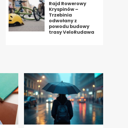
Rajd Rowerowy
Kryspinów –
Trzebinia
odwołany z
powodu budowy
trasy VeloRudawa