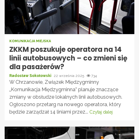
KOMUNIKACJA MIEJSKA
ZKKM poszukuje operatora na 14
linii autobusowych – co zmieni się
dla pasażerów?
Radosław Sokołowski
22 września 2025
734
W Chrzanowie, Związek Międzygminny
„Komunikacja Międzygminna” planuje znaczące
zmiany w obsłudze lokalnych linii autobusowych.
Ogłoszono przetarg na nowego operatora, który
będzie zarządzał 14 liniami przez...
Czytaj dalej