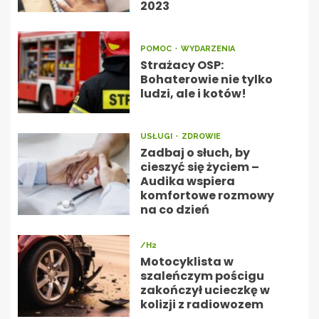
2023
POMOC
WYDARZENIA
Strażacy OSP:
Bohaterowie nie tylko
ludzi, ale i kotów!
USŁUGI
ZDROWIE
Zadbaj o słuch, by
cieszyć się życiem –
Audika wspiera
komfortowe rozmowy
na co dzień
/H2
Motocyklista w
szaleńczym pościgu
zakończył ucieczkę w
kolizji z radiowozem