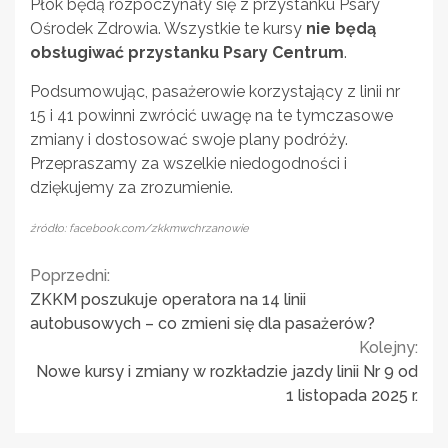
Płok będą rozpoczynały się z przystanku Psary
Ośrodek Zdrowia. Wszystkie te kursy
nie będą
obsługiwać przystanku Psary Centrum
.
Podsumowując, pasażerowie korzystający z linii nr
15 i 41 powinni zwrócić uwagę na te tymczasowe
zmiany i dostosować swoje plany podróży.
Przepraszamy za wszelkie niedogodności i
dziękujemy za zrozumienie.
źródło: facebook.com/zkkmwchrzanowie
Continue
Poprzedni:
ZKKM poszukuje operatora na 14 linii
Reading
autobusowych – co zmieni się dla pasażerów?
Kolejny:
Nowe kursy i zmiany w rozkładzie jazdy linii Nr 9 od
1 listopada 2025 r.