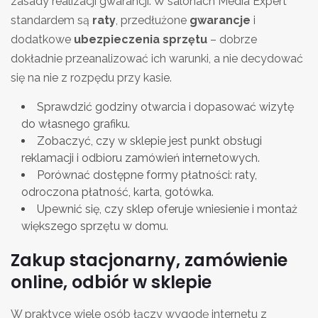
zasady realizacji gwarancji. W salonach Media Expert
standardem są
raty
, przedłużone
gwarancje
i
dodatkowe
ubezpieczenia sprzętu
– dobrze
dokładnie przeanalizować ich warunki, a nie decydować
się na nie z rozpędu przy kasie.
Sprawdzić godziny otwarcia i dopasować wizytę
do własnego grafiku.
Zobaczyć, czy w sklepie jest punkt obsługi
reklamacji i odbioru zamówień internetowych.
Porównać dostępne formy płatności: raty,
odroczona płatność, karta, gotówka.
Upewnić się, czy sklep oferuje wniesienie i montaż
większego sprzętu w domu.
Zakup stacjonarny, zamówienie
online, odbiór w sklepie
W praktyce wiele osób łączy wygodę internetu z