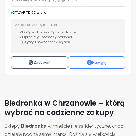
OTWARTE DO 23:30
ZA CO CHWALĄ KLIENCI
Duży wybór świeżych produktów
Uprzejmy i pomocny personel
Czysty i nowoczesny wystrój
Zadzwoń
Nawiguj
Biedronka w Chrzanowie – którą
wybrać na codzienne zakupy
Sklepy
Biedronka
w mieście nie są identyczne, choć
działają pod tą samą marką. Różnią się wielkością,