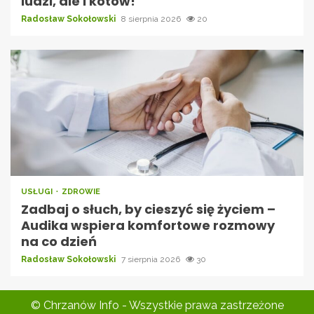
ludzi, ale i kotów!
Radosław Sokołowski
8 sierpnia 2026
20
USŁUGI
ZDROWIE
Zadbaj o słuch, by cieszyć się życiem –
Audika wspiera komfortowe rozmowy
na co dzień
Radosław Sokołowski
7 sierpnia 2026
30
© Chrzanów Info - Wszystkie prawa zastrzeżone