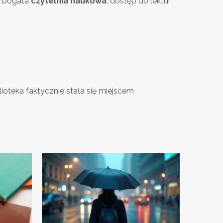
e bogata
czytelnia naukowa
, dostęp do lektur
ioteka faktycznie stała się miejscem