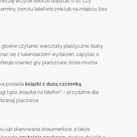
ierwszej wizycie dobrze dopytać o to, czy
 terminy zwrotu telefonicznie lub na miejscu, bez
 głośne czytanie, warsztaty plastyczne, kluby
poznać się z kalendarzem wydarzeń, zapytać o
feruje również gry planszowe, które można
eka posiada
książki z dużą czcionką
,
gi typu „książka na telefon” – przydatne dla
ybranej placówce.
ku lub skanowania dokumentów, a także