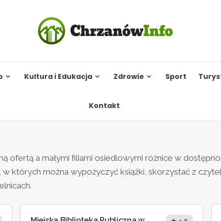
o
Kultura i Edukacja
Zdrowie
Sport
Turys
Kontakt
 ofertą a małymi filiami osiedlowymi różnice w dostępności
i, w których można wypożyczyć książki, skorzystać z czyte
elnicach.
Miejska Biblioteka Publiczna w