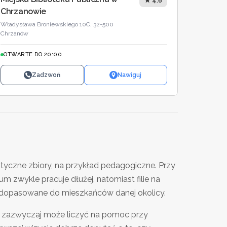
★ 4.6
Chrzanowie
Władysława Broniewskiego 10C, 32-500
Chrzanów
OTWARTE DO 20:00
Zadzwoń
Nawiguj
styczne zbiory, na przykład pedagogiczne. Przy
 zwykle pracuje dłużej, natomiast filie na
y, dopasowane do mieszkańców danej okolicy.
nik zazwyczaj może liczyć na pomoc przy