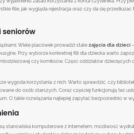
i czy wyjaśnieniu zasad korzystania z konta czytelnika. Przy p
tkie filie, jak wygląda rejestracja oraz czy da się przedłużać
i seniorów
książkami. Wiele placówek prowadzi stałe
zajęcia dla dzieci
–
kusyjne. Przy wyborze konkretnej filii dla dziecka warto za
y młodzieżowej czy komiksów. Część oddziałów dziecięcych o
akże wygoda korzystania z nich. Warto sprawdzić, czy bibliot
owane do osób starszych. Coraz częściej funkcjonują też usłu
m. O takie rozwiązania najlepiej zapytać bezpośrednio w w
ienia
 są stanowiska komputerowe z internetem, możliwość wydru