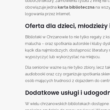
doborze lektury, zamówieniu tytułu z innej fili
obowiązuje jedna
karta biblioteczna
na wszys
logowania przez internet.
Oferta dla dzieci, młodzieży 
Biblioteki w Chrzanowie to nie tylko regały z 
malucha – oraz spotkania autorskie i kluby dys
kącik dla najmłodszych, dostępność literatur
wypożyczyć lub wykorzystać na miejscu.
Dla seniorów ważne są nie tylko zbiory, lecz t
audiobooki oraz czy organizuje spotkania skier
osób mających trudności z dojazdem do centru
Dodatkowe usługi i udogodn
W wielu chrzanowskich bibliotekach dostępne