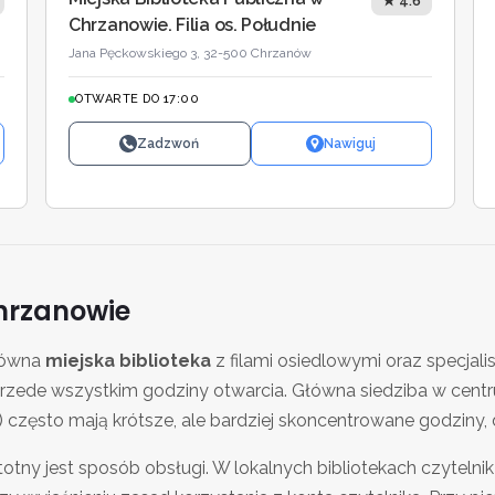
★ 4.6
Chrzanowie. Filia os. Południe
Jana Pęckowskiego 3, 32-500 Chrzanów
OTWARTE DO 17:00
Zadzwoń
Nawiguj
hrzanowie
główna
miejska biblioteka
z filami osiedlowymi oraz specjali
przede wszystkim godziny otwarcia. Główna siedziba w centrum
e) często mają krótsze, ale bardziej skoncentrowane godzin
totny jest sposób obsługi. W lokalnych bibliotekach czytel