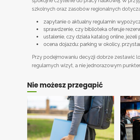
spokojne czytelnie do pracy naukowej. W prz
szkolnych oraz zasobów regionalnych dotyczą
zapytanie o aktualny regulamin wypożycz
sprawdzenie, czy biblioteka oferuje rezerw
ustalenie, czy działa katalog online, jeże
ocena dojazdu: parking w okolicy, przyst
Przy podejmowaniu decyzji dobrze zestawić loka
regularnych wizyt, a nie jednorazowym punkte
Nie możesz przegapić