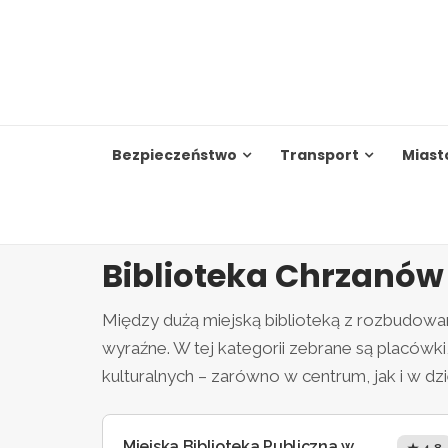
Skip
to
content
Bezpieczeństwo
Transport
Miast
Biblioteka Chrzanów
Między dużą miejską biblioteką z rozbudowaną
wyraźne. W tej kategorii zebrane są placówk
kulturalnych – zarówno w centrum, jak i w dzi
Miejska Biblioteka Publiczna w