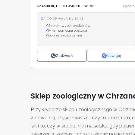
ZAMKNIĘTE · OTWARCIE: 08:00
29 opini
ZA CO CHWALĄ KLIENCI
Szeroki wybór produktów
Miła i pomocna obsługa
Dobrej jakości karma
Zadzwoń
Nawiguj
Sklep zoologiczny w Chrzan
Przy wyborze sklepu zoologicznego w Chrzano
z dowolnej części miasta – czy to z centrum, 
jak i to, czy w środku nie ma ścisku, gdy pojaw
zwierzęcia, zamiast od razu sięgać po najdrożs