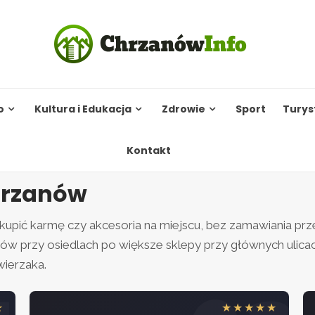
o
Kultura i Edukacja
Zdrowie
Sport
Turys
Kontakt
hrzanów
kupić karmę czy akcesoria na miejscu, bez zamawiania prze
ów przy osiedlach po większe sklepy przy głównych ulic
wierzaka.
★
★★★★★