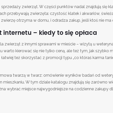
 sprzedaży zwierząt. W części punktów nadal znajdują się kla
kach przebywają zwierzęta: czystość klatek i akwariów, świe
ie zwierzę otrzyma w domu, i odradza zakup, jeśli ktoś nie ma
internetu – kiedy to się opłaca
a zwierząt z innymi sprawami w mieście – wizytą u wetery
u warto kierować się nie tylko ceną, ale też tym, jak szybko
łatwiej też skorzystać z promocji typu „co któraś karma tan
rozmowa twarzą w twarz: omówienie wyników badań od weteryn
łym mieszkaniu. W tym dziale katalogu znajdują się zarówno wi
można wybrać miejsce najwygodniejsze na codzienne zakupy dl