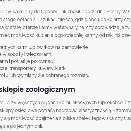
il był karmiony do tej pory i jak znosił poprzednie karmy.
latego opłaca się szukać miejsca, gdzie obsługa kojarzy czę
ma w stałej ofercie karmy weterynaryjne, czy sprowadza je 
ieć możliwość kupienia odpowiedniej karmy od ręki niż czeka
etnych karm lub żwirków na zamówienie,
e w soboty i wieczorami,
rm i potrafi je porównać,
ze, transportery, kuwety, klatki,
rotu lub wymiany źle dobranego rozmiaru.
 sklepie zoologicznym
i przy większych ciągach komunikacyjnych (np. okolice Trze
e sklepy osiedlowe potrafią nadrabiać elastycznością – zam
zy się możliwość obejrzenia z bliska szelek, legowiska czy tr
ą się po jednym dniu.