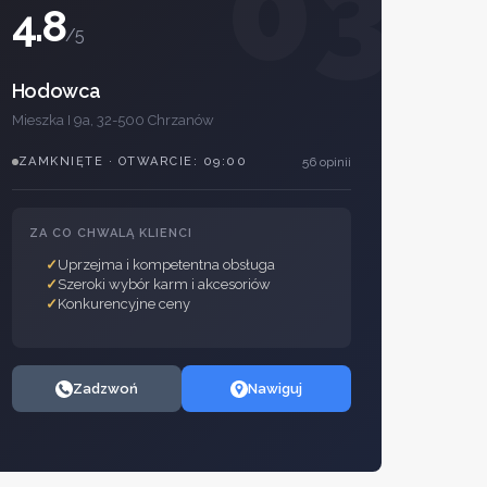
03
4.8
/5
Hodowca
Mieszka I 9a, 32-500 Chrzanów
ZAMKNIĘTE · OTWARCIE: 09:00
56 opinii
ZA CO CHWALĄ KLIENCI
Uprzejma i kompetentna obsługa
Szeroki wybór karm i akcesoriów
Konkurencyjne ceny
Zadzwoń
Nawiguj