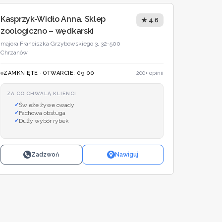
Kasprzyk-Widło Anna. Sklep
★ 4.6
zoologiczno – wędkarski
majora Franciszka Grzybowskiego 3, 32-500
Chrzanów
ZAMKNIĘTE · OTWARCIE: 09:00
200+ opinii
ZA CO CHWALĄ KLIENCI
Świeże żywe owady
Fachowa obsługa
Duży wybór rybek
Zadzwoń
Nawiguj