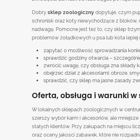
Dobry
sklep zoologiczny
dopytuje, czym pup
schronisk oraz koty niewychodzące z bloków, d
nadwagę. Pomocne jest też to, czy sklep trzy
problemów żołądkowych u psa lub kota lepiej m
zapytać o możliwość sprowadzania konkr
sprawdzić godziny otwarcia – szczególni
zwrócić uwagę, czy obsługa zna składy ka
obejrzeć dział z akcesoriami: obroże, smyc
sprawdzić, czy sklep ma jasne zasady zw
Oferta, obsługa i warunki w
W lokalnych sklepach zoologicznych w centrum 
szerszy wybór karm i akcesoriów, ale mniejsz
stałych klientów. Przy zakupach na miejscu lic
oraz oceny jakości zabawek, które nie rozpadn