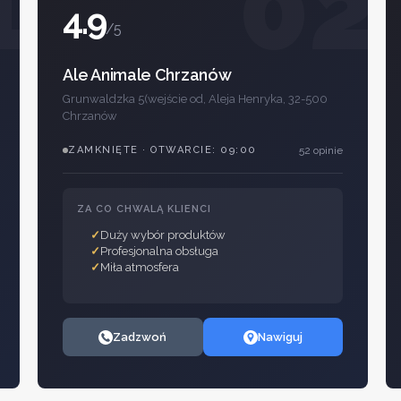
1
02
4.9
/5
Ale Animale Chrzanów
Grunwaldzka 5(wejście od, Aleja Henryka, 32-500
Chrzanów
ZAMKNIĘTE · OTWARCIE: 09:00
52 opinie
ZA CO CHWALĄ KLIENCI
Duży wybór produktów
Profesjonalna obsługa
Miła atmosfera
Zadzwoń
Nawiguj