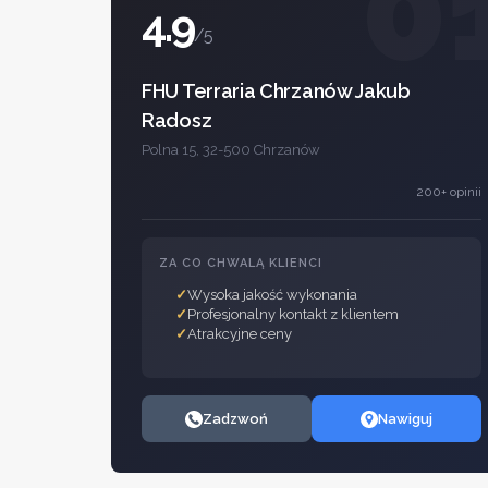
0
4.9
/5
FHU Terraria Chrzanów Jakub
Radosz
Polna 15, 32-500 Chrzanów
200+ opinii
ZA CO CHWALĄ KLIENCI
Wysoka jakość wykonania
Profesjonalny kontakt z klientem
Atrakcyjne ceny
Zadzwoń
Nawiguj