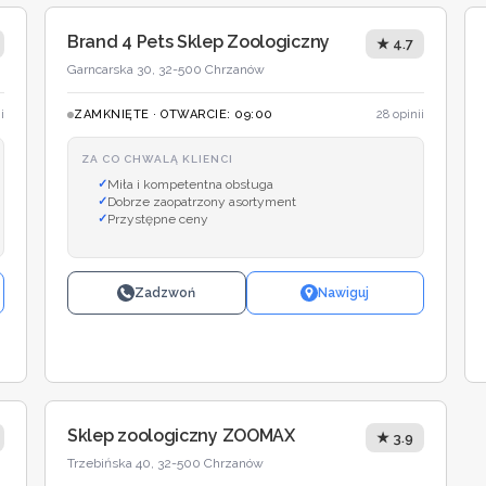
Brand 4 Pets Sklep Zoologiczny
★ 4.7
Garncarska 30, 32-500 Chrzanów
i
ZAMKNIĘTE · OTWARCIE: 09:00
28 opinii
ZA CO CHWALĄ KLIENCI
Miła i kompetentna obsługa
Dobrze zaopatrzony asortyment
Przystępne ceny
Zadzwoń
Nawiguj
Sklep zoologiczny ZOOMAX
★ 3.9
Trzebińska 40, 32-500 Chrzanów