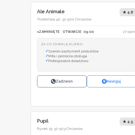
Ale Animale
★ 4.8
Trzebińska 40, 32-500 Chrzanów
ZAMKNIĘTE · OTWARCIE: 09:00
27 opini
ZA CO CHWALĄ KLIENCI
Szeroki asortyment produktów
Miła i pomocna obsługa
Profesjonalne doradztwo
Zadzwoń
Nawiguj
Pupil
★ 4.5
Rynek 19, 32-503 Chrzanów