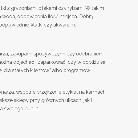
tki z gryzoniami, ptakami czy rybami. W takim
ża woda, odpowiednia ilość miejsca. Dobrą
 odpowiedniej klatki czy akwarium.
narza, zakupami spożywczymi czy odebraniem
 można dojechać i zaparkować, czy w pobliżu są
iej dla stałych klientów” albo programów
arza, wspólne przejrzenie etykiet na karmach,
ększe sklepy przy głównych ulicach, jak i
a swojego pupila.