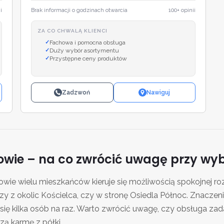
i
Brak informacji o godzinach otwarcia
100+ opinii
ZA CO CHWALĄ KLIENCI
Fachowa i pomocna obsługa
Duży wybór asortymentu
Przystępne ceny produktów
Zadzwoń
Nawiguj
owie – na co zwrócić uwagę przy wy
wie wielu mieszkańców kieruje się możliwością spokojnej r
czy z okolic Kościelca, czy w stronę Osiedla Północ. Znacze
i się kilka osób na raz. Warto zwrócić uwagę, czy obsługa zada
zą karmę z półki.