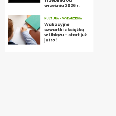
Trzebinia od
września 2026 r.
KULTURA
WYDARZENIA
Wakacyjne
czwartki z książką
w Libiążu – start już
jutro!