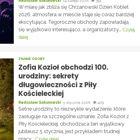
Radosław Sokołowski
14 lutego 2026
354
W miarę jak zbliża się Chrzanowski Dzień Kobiet
2026, atmosfera w mieście staje się coraz bardziej
ekscytująca. Tegoroczne obchody zapowiadają
się wyjątkowo interesująco, a organizatorzy...
Czytaj
dalej
ZNANE OSOBY
Zofia Kozioł obchodzi 100.
urodziny: sekrety
długowieczności z Piły
Kościeleckiej
Radosław Sokołowski
5 stycznia 2026
409
Setne urodziny to niezwykłe wydarzenie, które
zasługuje na szczególne uznanie. Zofia Kozioł z
Piły Kościeleckiej, obchodząca ten wyjątkowy
jubileusz 5 stycznia, jest przykładem trudnej
pracy...
Czytaj dalej