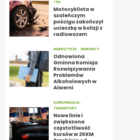
/H2
Motocyklista w
szaleńczym
pościgu zakończył
ucieczkę w kolizji z
radiowozem
INWESTYCJE
REMONTY
Odnowiona
Gminna Komisja
Rozwiązywania
Problemów
Alkoholowych w
Alwerni
KOMUNIKACJA
TRANSPORT
Nowe linie i
zwiększona
częstotliwość
kursów w ZKKM