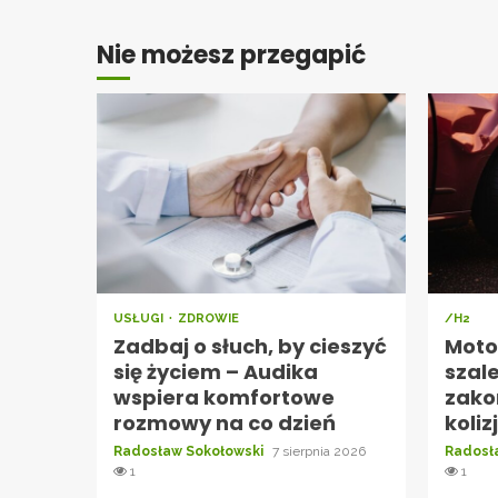
Nie możesz przegapić
USŁUGI
ZDROWIE
/H2
Zadbaj o słuch, by cieszyć
Moto
się życiem – Audika
szal
wspiera komfortowe
zako
rozmowy na co dzień
koliz
Radosław Sokołowski
7 sierpnia 2026
Radosł
1
1