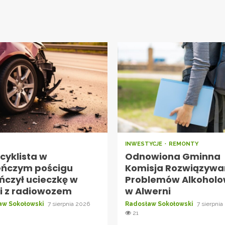
INWESTYCJE
REMONTY
cyklista w
Odnowiona Gminna
eńczym pościgu
Komisja Rozwiązywa
ńczył ucieczkę w
Problemów Alkohol
ji z radiowozem
w Alwerni
aw Sokołowski
7 sierpnia 2026
Radosław Sokołowski
7 sierpnia
21