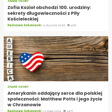
ZNANE OSOBY
Zofia Kozioł obchodzi 100. urodziny:
sekrety długowieczności z Piły
Kościeleckiej
Radosław Sokołowski
5 stycznia 2026
406
ZNANE OSOBY
Amerykanin oddający serce dla polskiej
społeczności: Matthew Potts i jego życie
w Chrzanowie
Radosław Sokołowski
13 maja 2024
2477