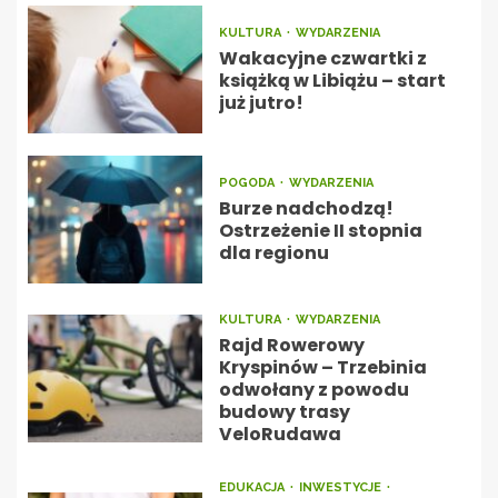
KULTURA
WYDARZENIA
Wakacyjne czwartki z
książką w Libiążu – start
już jutro!
POGODA
WYDARZENIA
Burze nadchodzą!
Ostrzeżenie II stopnia
dla regionu
KULTURA
WYDARZENIA
Rajd Rowerowy
Kryspinów – Trzebinia
odwołany z powodu
budowy trasy
VeloRudawa
EDUKACJA
INWESTYCJE