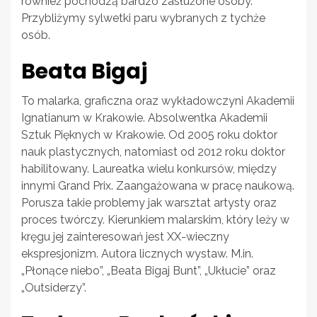
również pochodzą bardzo zasłużone osoby.
Przybliżymy sylwetki paru wybranych z tychże
osób.
Beata Bigaj
To malarka, graficzna oraz wykładowczyni Akademii
Ignatianum w Krakowie. Absolwentka Akademii
Sztuk Pięknych w Krakowie. Od 2005 roku doktor
nauk plastycznych, natomiast od 2012 roku doktor
habilitowany. Laureatka wielu konkursów, między
innymi Grand Prix. Zaangażowana w pracę naukową.
Porusza takie problemy jak warsztat artysty oraz
proces twórczy. Kierunkiem malarskim, który leży w
kręgu jej zainteresowań jest XX-wieczny
ekspresjonizm. Autora licznych wystaw. M.in.
„Płonące niebo”, „Beata Bigaj Bunt”, „Ukłucie” oraz
„Outsiderzy”.