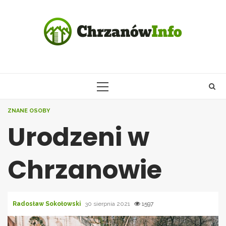
Skip
to
content
PRIMARY
MENU
ZNANE OSOBY
Urodzeni w
Chrzanowie
Radosław Sokołowski
30 sierpnia 2021
1597