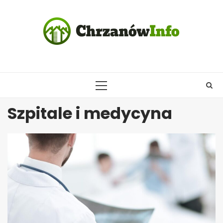
Skip
to
content
PRIMARY
MENU
Szpitale i medycyna