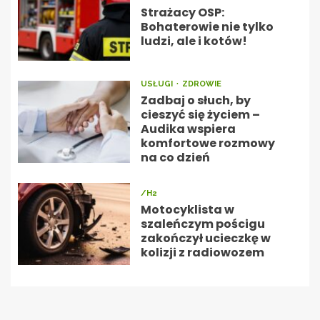
Strażacy OSP:
Bohaterowie nie tylko
ludzi, ale i kotów!
USŁUGI
ZDROWIE
Zadbaj o słuch, by
cieszyć się życiem –
Audika wspiera
komfortowe rozmowy
na co dzień
/H2
Motocyklista w
szaleńczym pościgu
zakończył ucieczkę w
kolizji z radiowozem