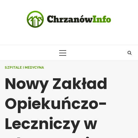
Skip
to
content
PRIMARY
MENU
SZPITALE I MEDYCYNA
Nowy Zakład
Opiekuńczo-
Leczniczy w