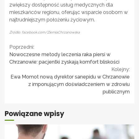
zwiększy dostępność usług medycznych dla
mieszkańców regionu, oferując wsparcie osobom w
najtrudniejszym położeniu życiowym.
Źródło: facebook.com/ZiemiaChrzanowska
Continue
Poprzedni:
Nowoczesne metody leczenia raka piersi w
Reading
Chrzanowie: pacjentki zyskają komfort bliskości
Kolejny:
Ewa Momot nową dyrektor sanepidu w Chrzanowie
z imponującym doświadczeniem w zdrowiu
publicznym
Powiązane wpisy