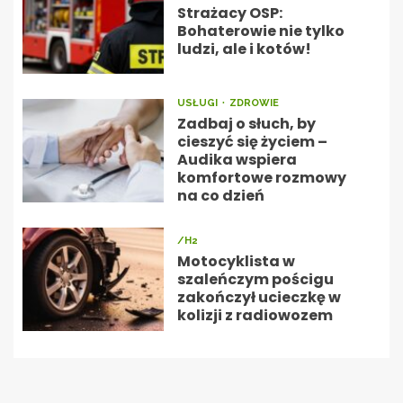
Strażacy OSP:
Bohaterowie nie tylko
ludzi, ale i kotów!
USŁUGI
ZDROWIE
Zadbaj o słuch, by
cieszyć się życiem –
Audika wspiera
komfortowe rozmowy
na co dzień
/H2
Motocyklista w
szaleńczym pościgu
zakończył ucieczkę w
kolizji z radiowozem