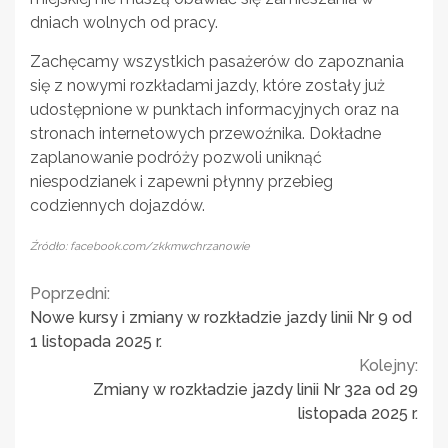
dniach wolnych od pracy.
Zachęcamy wszystkich pasażerów do zapoznania
się z nowymi rozkładami jazdy, które zostały już
udostępnione w punktach informacyjnych oraz na
stronach internetowych przewoźnika. Dokładne
zaplanowanie podróży pozwoli uniknąć
niespodzianek i zapewni płynny przebieg
codziennych dojazdów.
Źródło: facebook.com/zkkmwchrzanowie
Continue
Poprzedni:
Nowe kursy i zmiany w rozkładzie jazdy linii Nr 9 od
Reading
1 listopada 2025 r.
Kolejny:
Zmiany w rozkładzie jazdy linii Nr 32a od 29
listopada 2025 r.