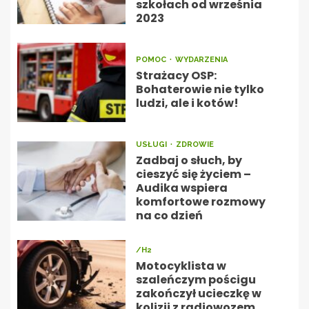
szkołach od września
2023
POMOC
WYDARZENIA
Strażacy OSP:
Bohaterowie nie tylko
ludzi, ale i kotów!
USŁUGI
ZDROWIE
Zadbaj o słuch, by
cieszyć się życiem –
Audika wspiera
komfortowe rozmowy
na co dzień
/H2
Motocyklista w
szaleńczym pościgu
zakończył ucieczkę w
kolizji z radiowozem