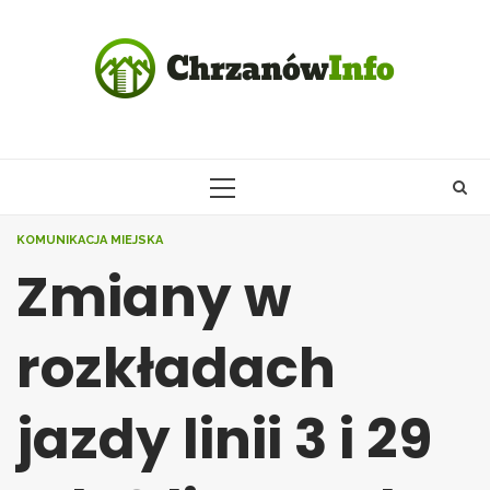
Skip
to
content
PRIMARY
MENU
KOMUNIKACJA MIEJSKA
Zmiany w
rozkładach
jazdy linii 3 i 29