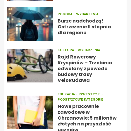
POGODA
WYDARZENIA
Burze nadchodzą!
Ostrzeżenie II stopnia
dla regionu
KULTURA
WYDARZENIA
Rajd Rowerowy
Kryspinów – Trzebinia
odwołany z powodu
budowy trasy
VeloRudawa
EDUKACJA
INWESTYCJE
PODSTAWOWE KATEGORIE
Nowe pracownie
zawodowe w
Chrzanowie: 5 milionów
złotych na przyszłość
uczniów