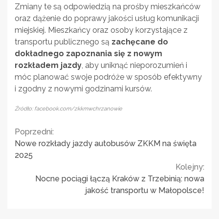
Zmiany te są odpowiedzią na prośby mieszkańców
oraz dążenie do poprawy jakości usług komunikacji
miejskiej. Mieszkańcy oraz osoby korzystające z
transportu publicznego są
zachęcane do
dokładnego zapoznania się z nowym
rozkładem jazdy
, aby uniknąć nieporozumień i
móc planować swoje podróże w sposób efektywny
i zgodny z nowymi godzinami kursów.
Źródło: facebook.com/zkkmwchrzanowie
Continue
Poprzedni:
Nowe rozkłady jazdy autobusów ZKKM na święta
Reading
2025
Kolejny:
Nocne pociągi łączą Kraków z Trzebinią: nowa
jakość transportu w Małopolsce!