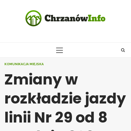
Skip
to
content
PRIMARY
MENU
KOMUNIKACJA MIEJSKA
Zmiany w
rozkładzie jazdy
linii Nr 29 od 8