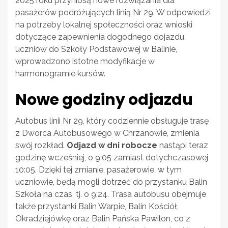
2025 roku przyniosą nowe rozwiązania dla
pasażerów podróżujących linią Nr 29. W odpowiedzi
na potrzeby lokalnej społeczności oraz wnioski
dotyczące zapewnienia dogodnego dojazdu
uczniów do Szkoły Podstawowej w Balinie,
wprowadzono istotne modyfikacje w
harmonogramie kursów.
Nowe godziny odjazdu
Autobus linii Nr 29, który codziennie obsługuje trasę
z Dworca Autobusowego w Chrzanowie, zmienia
swój rozkład.
Odjazd w dni robocze
nastąpi teraz
godzinę wcześniej, o 9:05 zamiast dotychczasowej
10:05. Dzięki tej zmianie, pasażerowie, w tym
uczniowie, będą mogli dotrzeć do przystanku Balin
Szkoła na czas, tj. o 9:24. Trasa autobusu obejmuje
także przystanki Balin Warpie, Balin Kościół,
Okradziejówkę oraz Balin Pańska Pawilon, co z