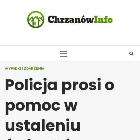
Skip
to
content
PRIMARY
MENU
WYPADKI I ZDARZENIA
Policja prosi o
pomoc w
ustaleniu