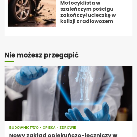
Motocyklista w
szaleńczym pościgu
zakończył ucieczkę w
kolizji z radiowozem
Nie możesz przegapić
BUDOWNICTWO
OPIEKA
ZDROWIE
Nowy zakład opiekuńczo-leczniczy w