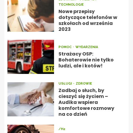
TECHNOLOGIE
Nowe przepisy
dotyczące telefonów w
szkołach od września
2023
POMOC
WYDARZENIA
Strażacy OSP:
Bohaterowie nie tylko
ludzi, ale i kotów!
USŁUGI
ZDROWIE
Zadbaj o słuch, by
cieszyć się życiem –
Audika wspiera
komfortowe rozmowy
na co dzień
/H2