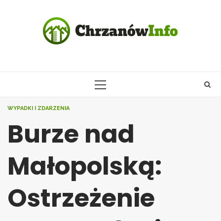
Skip
to
content
PRIMARY
MENU
WYPADKI I ZDARZENIA
Burze nad
Małopolską:
Ostrzeżenie