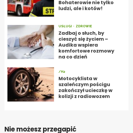
Bohaterowie nie tylko
ludzi, ale i kotów!
USŁUGI
ZDROWIE
Zadbaj o słuch, by
cieszyć się życiem –
Audika wspiera
komfortowe rozmowy
na co dzień
/H2
Motocyklista w
szaleńczym pościgu
zakończył ucieczkę w
kolizji z radiowozem
Nie możesz przegapić