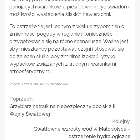
panujących warunków, a piesi powinni być świadomi
możliwości wystąpienia śliskich nawierzchni.
To ostrzeżenie jest jednym z wielu przypomnień o
zmienności pogody w regionie i konieczności
przygotowania się na różne scenariusze. Ważne jest,
aby mieszkańcy pozostawali czujni i stosowali się
do zaleceń służb, aby zminimalizować ryzyko
wypadków związanych z trudnymi warunkami
atmosferycznymi.
Źródło: Urząd miejski w Chrzanowie
Continue
Poprzedni:
Grzybiarz natrafił na niebezpieczny pocisk z II
Reading
Wojny Światowej
Kolejny:
Gwałtowne wzrosty wód w Małopolsce –
ostrzeżenie hydrologiczne