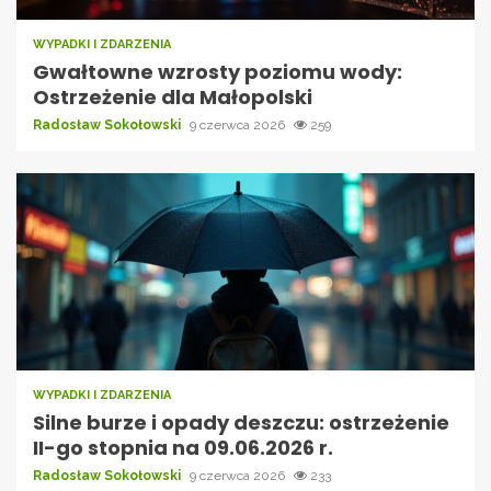
WYPADKI I ZDARZENIA
Gwałtowne wzrosty poziomu wody:
Ostrzeżenie dla Małopolski
Radosław Sokołowski
9 czerwca 2026
259
WYPADKI I ZDARZENIA
Silne burze i opady deszczu: ostrzeżenie
II-go stopnia na 09.06.2026 r.
Radosław Sokołowski
9 czerwca 2026
233