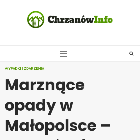
Skip
to
content
PRIMARY
MENU
WYPADKI I ZDARZENIA
Marznące
opady w
Małopolsce –