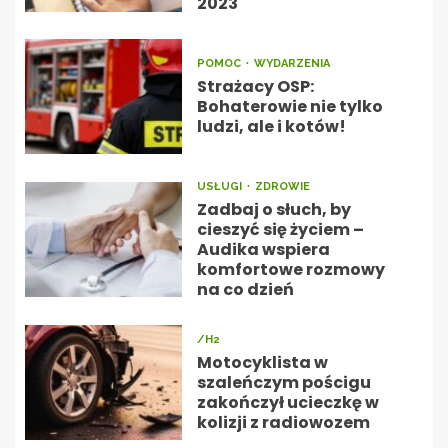
2023
POMOC
WYDARZENIA
Strażacy OSP:
Bohaterowie nie tylko
ludzi, ale i kotów!
USŁUGI
ZDROWIE
Zadbaj o słuch, by
cieszyć się życiem –
Audika wspiera
komfortowe rozmowy
na co dzień
/H2
Motocyklista w
szaleńczym pościgu
zakończył ucieczkę w
kolizji z radiowozem