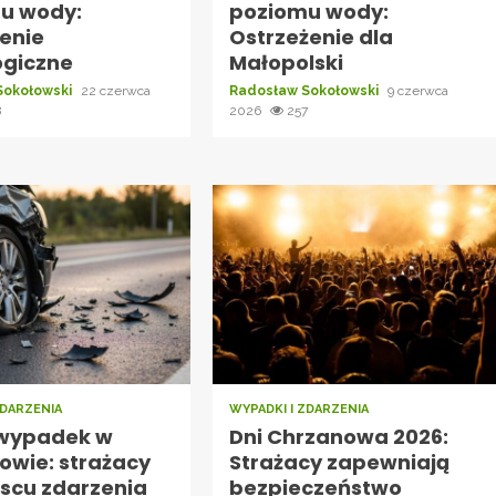
u wody:
poziomu wody:
żenie
Ostrzeżenie dla
ogiczne
Małopolski
Sokołowski
22 czerwca
Radosław Sokołowski
9 czerwca
8
2026
257
ZDARZENIA
WYPADKI I ZDARZENIA
wypadek w
Dni Chrzanowa 2026:
owie: strażacy
Strażacy zapewniają
jscu zdarzenia
bezpieczeństwo