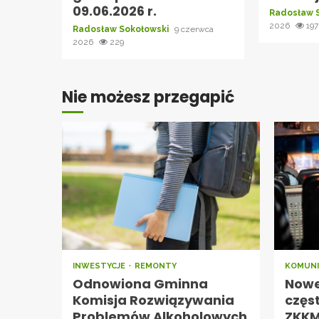
09.06.2026 r.
Radosław 
2026
197
Radosław Sokołowski
9 czerwca
2026
229
Nie możesz przegapić
INWESTYCJE
REMONTY
KOMUNI
Odnowiona Gminna
Nowe 
Komisja Rozwiązywania
częs
Problemów Alkoholowych
ZKKM