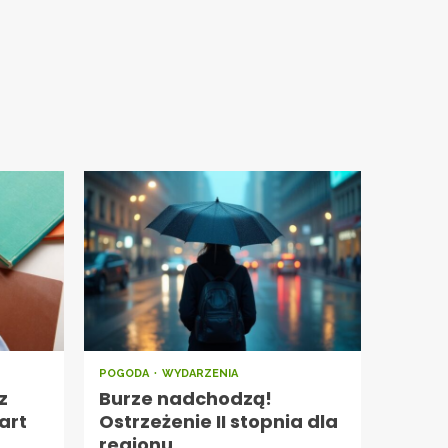
POGODA
WYDARZENIA
z
Burze nadchodzą!
art
Ostrzeżenie II stopnia dla
regionu