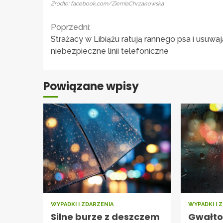
Źródło: facebook.com/ZiemiaChrzanowska
Continue
Poprzedni:
Strażacy w Libiążu ratują rannego psa i usuwaj
Reading
niebezpieczne linii telefoniczne
Powiązane wpisy
WYPADKI I ZDARZENIA
WYPADKI I 
Silne burze z deszczem
Gwałto