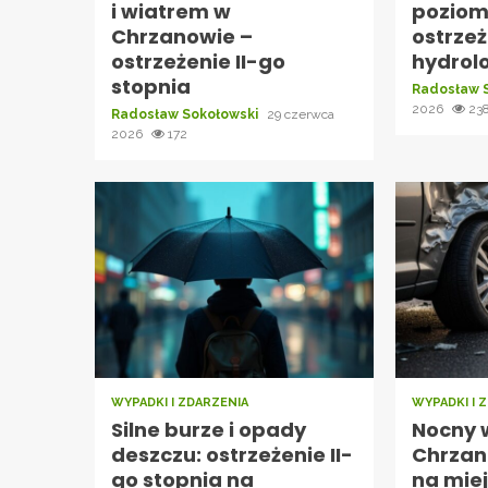
i wiatrem w
poziom
Chrzanowie –
ostrze
ostrzeżenie II-go
hydrol
stopnia
Radosław 
2026
23
Radosław Sokołowski
29 czerwca
2026
172
WYPADKI I ZDARZENIA
WYPADKI I 
Silne burze i opady
Nocny 
deszczu: ostrzeżenie II-
Chrzan
go stopnia na
na mie