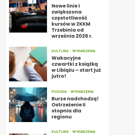
Nowe linie i
zwiększona
częstotliwość
kursów w ZKKM
Trzebinia od
września 2026 r.
KULTURA
WYDARZENIA
Wakacyjne
czwartki z książką
w Libiążu – start już
jutro!
POGODA
WYDARZENIA
Burze nadchodzą!
Ostrzeżenie II
stopnia dla
regionu
KULTURA
WYDARZENIA