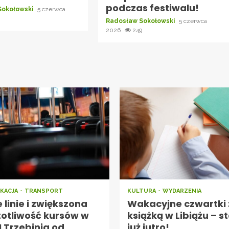
podczas festiwalu!
Sokołowski
5 czerwca
Radosław Sokołowski
5 czerwca
2026
249
KACJA
TRANSPORT
KULTURA
WYDARZENIA
linie i zwiększona
Wakacyjne czwartki 
totliwość kursów w
książką w Libiążu – st
 Trzebinia od
już jutro!