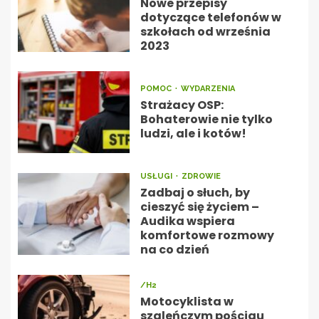
Nowe przepisy
dotyczące telefonów w
szkołach od września
2023
POMOC
WYDARZENIA
Strażacy OSP:
Bohaterowie nie tylko
ludzi, ale i kotów!
USŁUGI
ZDROWIE
Zadbaj o słuch, by
cieszyć się życiem –
Audika wspiera
komfortowe rozmowy
na co dzień
/H2
Motocyklista w
szaleńczym pościgu