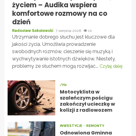
życiem – Audika wspiera
komfortowe rozmowy na co
dzień
Radosław Sokołowski
7 sierpnia 2026
10
Utrzymanie dobrego słuchu jest kluczowe dla
jakości życia. Umożliwia prowadzenie
swobodnych rozmów, cieszenie się muzyką i
wychwytywanie istotnych dźwięków. Niestety,
problemy ze słuchem mogą rozwijać...
Czytaj dalej
/H2
Motocyklista w
szaleńczym pościgu
zakończył ucieczkę w
kolizji z radiowozem
INWESTYCJE
REMONTY
Odnowiona Gminna