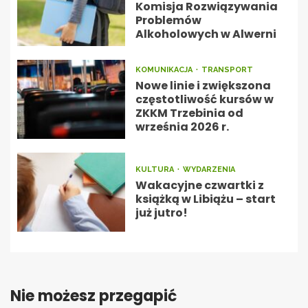
Komisja Rozwiązywania
Problemów
Alkoholowych w Alwerni
KOMUNIKACJA
TRANSPORT
Nowe linie i zwiększona
częstotliwość kursów w
ZKKM Trzebinia od
września 2026 r.
KULTURA
WYDARZENIA
Wakacyjne czwartki z
książką w Libiążu – start
już jutro!
Nie możesz przegapić