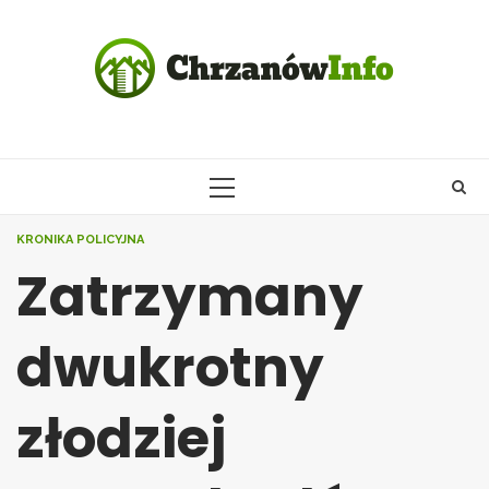
Skip
to
content
PRIMARY
MENU
KRONIKA POLICYJNA
Zatrzymany
dwukrotny
złodziej