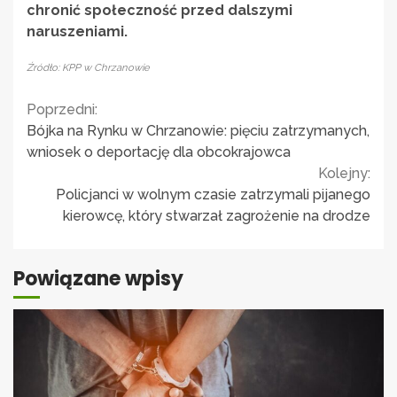
chronić społeczność przed dalszymi
naruszeniami.
Źródło: KPP w Chrzanowie
Continue
Poprzedni:
Bójka na Rynku w Chrzanowie: pięciu zatrzymanych,
Reading
wniosek o deportację dla obcokrajowca
Kolejny:
Policjanci w wolnym czasie zatrzymali pijanego
kierowcę, który stwarzał zagrożenie na drodze
Powiązane wpisy