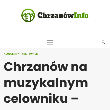
Skip
to
content
PRIMARY
MENU
KONCERTY I FESTIWALE
Chrzanów na
muzykalnym
celowniku –