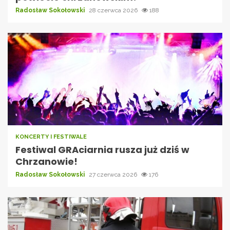
Radosław Sokołowski
28 czerwca 2026
188
KONCERTY I FESTIWALE
Festiwal GRAciarnia rusza już dziś w
Chrzanowie!
Radosław Sokołowski
27 czerwca 2026
176