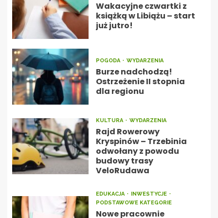
Wakacyjne czwartki z
książką w Libiążu – start
już jutro!
POGODA
WYDARZENIA
Burze nadchodzą!
Ostrzeżenie II stopnia
dla regionu
KULTURA
WYDARZENIA
Rajd Rowerowy
Kryspinów – Trzebinia
odwołany z powodu
budowy trasy
VeloRudawa
EDUKACJA
INWESTYCJE
PODSTAWOWE KATEGORIE
Nowe pracownie