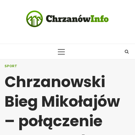
Skip
to
content
PRIMARY
MENU
SPORT
Chrzanowski
Bieg Mikołajów
– połączenie