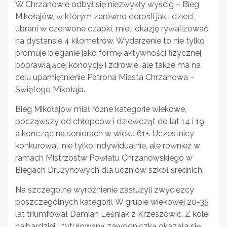
W Chrzanowie odbył się niezwykły wyścig – Bieg
Mikołajów, w którym zarówno dorośli jak i dzieci,
ubrani w czerwone czapki, mieli okazję rywalizować
na dystansie 4 kilometrów. Wydarzenie to nie tylko
promuje bieganie jako formę aktywności fizycznej
poprawiającej kondycję i zdrowie, ale także ma na
celu upamiętnienie Patrona Miasta Chrzanowa –
Świętego Mikołaja.
Bieg Mikołajów miał różne kategorie wiekowe,
począwszy od chłopców i dziewcząt do lat 14 i 19,
a kończąc na seniorach w wieku 61+. Uczestnicy
konkurowali nie tylko indywidualnie, ale również w
ramach Mistrzostw Powiatu Chrzanowskiego w
Biegach Drużynowych dla uczniów szkół średnich.
Na szczególne wyróżnienie zasłużyli zwycięzcy
poszczególnych kategorii. W grupie wiekowej 20-35
lat triumfował Damian Leśniak z Krzeszowic. Z kolei
najbardziej utytułowaną zawodniczką okazała się