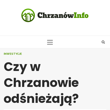
Skip
to
content
PRIMARY
MENU
INWESTYCJE
Czy w
Chrzanowie
odśnieżają?