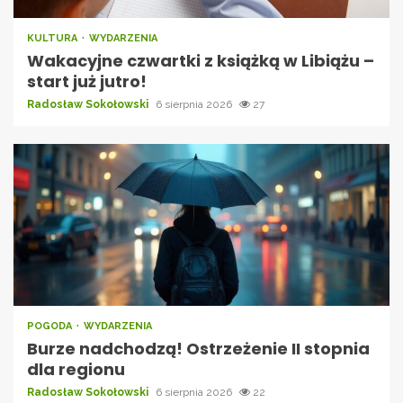
KULTURA
WYDARZENIA
Wakacyjne czwartki z książką w Libiążu –
start już jutro!
Radosław Sokołowski
6 sierpnia 2026
27
POGODA
WYDARZENIA
Burze nadchodzą! Ostrzeżenie II stopnia
dla regionu
Radosław Sokołowski
6 sierpnia 2026
22