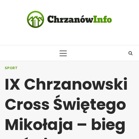
Skip
to
content
PRIMARY
MENU
SPORT
IX Chrzanowski
Cross Świętego
Mikołaja – bieg