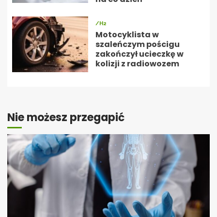
/H2
Motocyklista w
szaleńczym pościgu
zakończył ucieczkę w
kolizji z radiowozem
Nie możesz przegapić