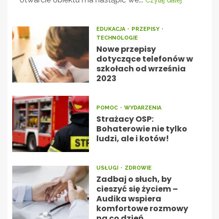
Czytaj dalej
EDUKACJA
PRZEPISY
TECHNOLOGIE
Nowe przepisy
dotyczące telefonów w
szkołach od września
2023
POMOC
WYDARZENIA
Strażacy OSP:
Bohaterowie nie tylko
ludzi, ale i kotów!
USŁUGI
ZDROWIE
Zadbaj o słuch, by
cieszyć się życiem –
Audika wspiera
komfortowe rozmowy
na co dzień