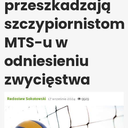
przeszkadzają
szczypiornistom
MTS-u w
odniesieniu
zwycięstwa
Radosław Sokołowski
17 września 2024
9929