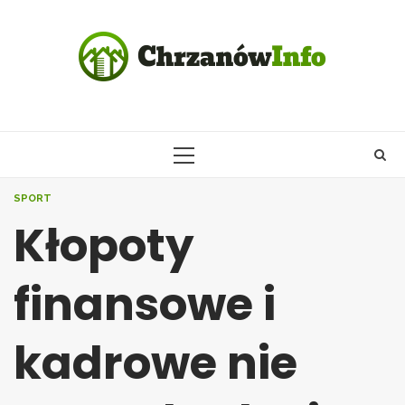
Skip
to
content
PRIMARY
MENU
SPORT
Kłopoty
finansowe i
kadrowe nie