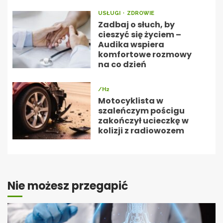
USŁUGI
ZDROWIE
Zadbaj o słuch, by
cieszyć się życiem –
Audika wspiera
komfortowe rozmowy
na co dzień
/H2
Motocyklista w
szaleńczym pościgu
zakończył ucieczkę w
kolizji z radiowozem
Nie możesz przegapić