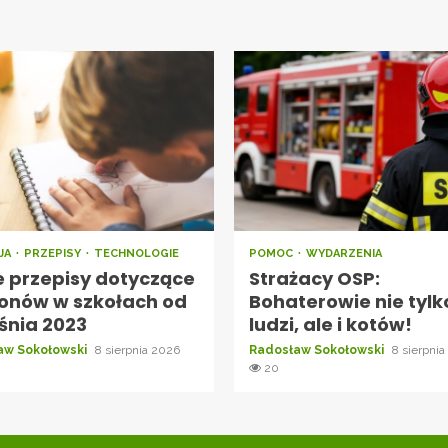
JA
PRZEPISY
TECHNOLOGIE
POMOC
WYDARZENIA
 przepisy dotyczące
Strażacy OSP:
fonów w szkołach od
Bohaterowie nie tylk
śnia 2023
ludzi, ale i kotów!
aw Sokołowski
8 sierpnia 2026
Radosław Sokołowski
8 sierpni
20