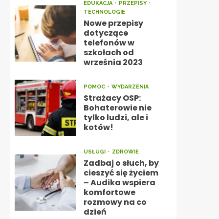
EDUKACJA
PRZEPISY
TECHNOLOGIE
Nowe przepisy
dotyczące
telefonów w
szkołach od
września 2023
POMOC
WYDARZENIA
Strażacy OSP:
Bohaterowie nie
tylko ludzi, ale i
kotów!
USŁUGI
ZDROWIE
Zadbaj o słuch, by
cieszyć się życiem
– Audika wspiera
komfortowe
rozmowy na co
dzień