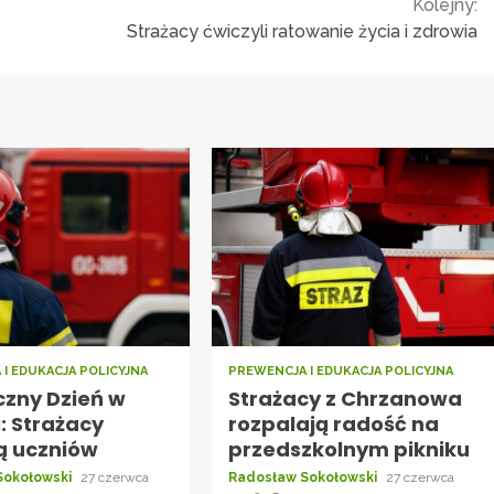
Kolejny:
Strażacy ćwiczyli ratowanie życia i zdrowia
I EDUKACJA POLICYJNA
PREWENCJA I EDUKACJA POLICYJNA
czny Dzień w
Strażacy z Chrzanowa
: Strażacy
rozpalają radość na
ą uczniów
przedszkolnym pikniku
Sokołowski
27 czerwca
Radosław Sokołowski
27 czerwca