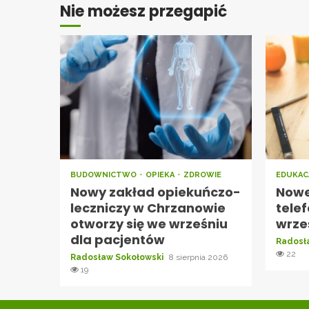
Nie możesz przegapić
BUDOWNICTWO
OPIEKA
ZDROWIE
EDUKAC
Nowy zakład opiekuńczo-
Nowe
leczniczy w Chrzanowie
tele
otworzy się we wrześniu
wrze
dla pacjentów
Radosł
22
Radosław Sokołowski
8 sierpnia 2026
19