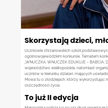
Skorzystają dzieci, mł
Uczniowie chrzanowskich szkół podstawowy
ogólnowojewódzkim konkursie. Tematem konkur
„WNUCZKA, WNUCZEK EDUKUJE – BABCIA, DZIA
województwo wielkopolskie, natomiast organiza
uczniów w kierunku działań, mających uświado
Mowa tu o złodziejach, którzy wykorzystując 
oszczędności życia.
To już II edycja
Małopolska policja już po raz drugi organizuj