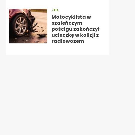
/H2
Motocyklista w
szaleńczym
pościgu zakończył
ucieczkę w kolizji z
radiowozem