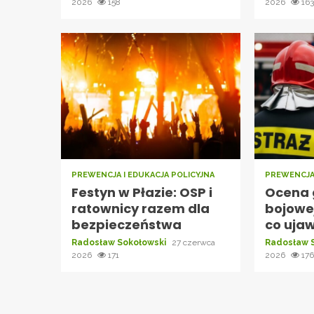
2026
158
2026
16
PREWENCJA I EDUKACJA POLICYJNA
PREWENCJA 
Festyn w Płazie: OSP i
Ocena 
ratownicy razem dla
bojowe
bezpieczeństwa
co ujaw
Radosław Sokołowski
27 czerwca
Radosław 
2026
171
2026
17