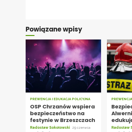
Continue
Reading
Powiązane wpisy
PREWENCJA I EDUKACJA POLICYJNA
PREWENCJA 
OSP Chrzanów wspiera
Bezpie
bezpieczeństwo na
Alwerni
festynie w Brzeszczach
edukuj
Radosław Sokołowski
29 czerwca
Radosław 