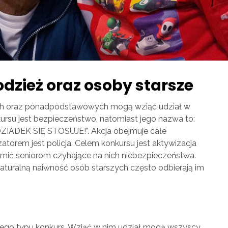
odzież oraz osoby starsze
ch oraz ponadpodstawowych mogą wziąć udział w
su jest bezpieczeństwo, natomiast jego nazwa to:
DEK SIĘ STOSUJE!”. Akcja obejmuje całe
torem jest policja. Celem konkursu jest aktywizacja
mić seniorom czyhające na nich niebezpieczeństwa.
naturalną naiwność osób starszych często odbierają im
e tego typu konkurs. Wziąć w nim udział mogą wszyscy