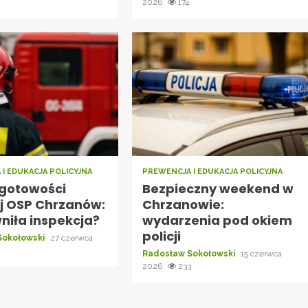
3
2026
174
I EDUKACJA POLICYJNA
PREWENCJA I EDUKACJA POLICYJNA
gotowości
Bezpieczny weekend w
j OSP Chrzanów:
Chrzanowie:
niła inspekcja?
wydarzenia pod okiem
policji
Sokołowski
27 czerwca
6
Radosław Sokołowski
15 czerwca
2026
233