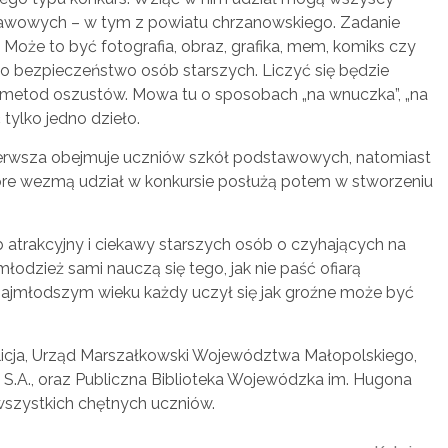
awowych – w tym z powiatu chrzanowskiego. Zadanie
 Może to być fotografia, obraz, grafika, mem, komiks czy
ło bezpieczeństwo osób starszych. Liczyć się będzie
 metod oszustów. Mowa tu o sposobach „na wnuczka”, „na
 tylko jedno dzieło.
ierwsza obejmuje uczniów szkół podstawowych, natomiast
re wezmą udział w konkursie posłużą potem w stworzeniu
atrakcyjny i ciekawy starszych osób o czyhających na
młodzież sami nauczą się tego, jak nie paść ofiarą
 najmłodszym wieku każdy uczył się jak groźne może być
licja, Urząd Marszałkowski Województwa Małopolskiego,
S.A., oraz Publiczna Biblioteka Wojewódzka im. Hugona
wszystkich chętnych uczniów.