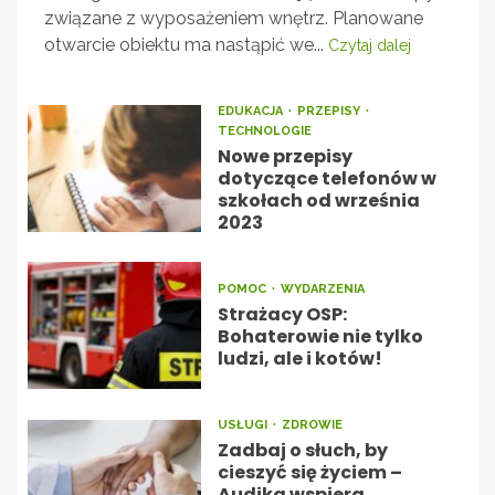
związane z wyposażeniem wnętrz. Planowane
otwarcie obiektu ma nastąpić we...
Czytaj dalej
EDUKACJA
PRZEPISY
TECHNOLOGIE
Nowe przepisy
dotyczące telefonów w
szkołach od września
2023
POMOC
WYDARZENIA
Strażacy OSP:
Bohaterowie nie tylko
ludzi, ale i kotów!
USŁUGI
ZDROWIE
Zadbaj o słuch, by
cieszyć się życiem –
Audika wspiera