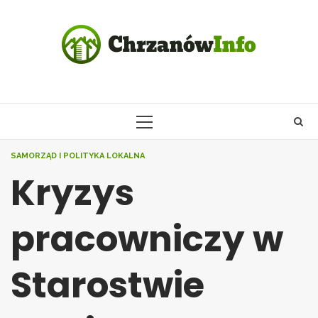
Skip
to
content
PRIMARY
MENU
SAMORZĄD I POLITYKA LOKALNA
Kryzys
pracowniczy w
Starostwie