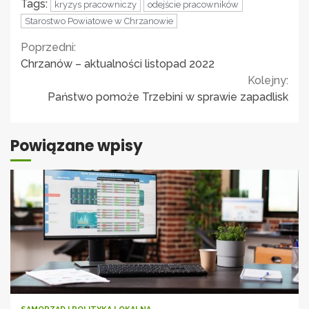
Tags:
kryzys pracowniczy
odejście pracowników
Starostwo Powiatowe w Chrzanowie
Continue
Poprzedni:
Chrzanów – aktualności listopad 2022
Reading
Kolejny:
Państwo pomoże Trzebini w sprawie zapadlisk
Powiązane wpisy