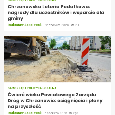
SAMORZĄD I POLITYKA LOKALNA
Chrzanowska Loteria Podatkowa:
nagrody dla uczestników i wsparcie dla
gminy
Radosław Sokołowski
22 czerwca 2026
211
SAMORZĄD I POLITYKA LOKALNA
Ćwierć wieku Powiatowego Zarządu
Dróg w Chrzanowie: osiągnięcia i plany
na przyszłość
Radosław Sokołowski
6 czerwca 2026
230