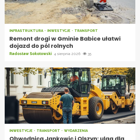
INFRASTRUKTURA
INWESTYCJE
TRANSPORT
Remont drogi w Gminie Babice ułatwi
dojazd do pól rolnych
Radosław Sokołowski
4 sierpnia 2026
35
INWESTYCJE
TRANSPORT
WYDARZENIA
Obwodnica Jankowic i Olszyn: ulga dla