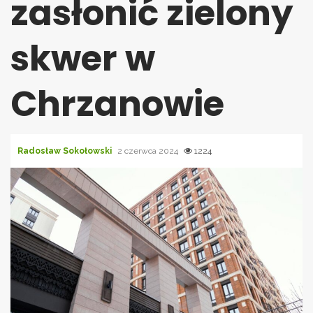
zasłonić zielony
skwer w
Chrzanowie
Radosław Sokołowski
2 czerwca 2024
1224