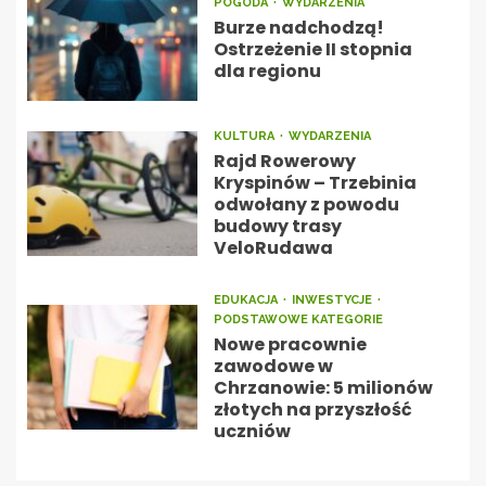
POGODA
WYDARZENIA
Burze nadchodzą!
Ostrzeżenie II stopnia
dla regionu
KULTURA
WYDARZENIA
Rajd Rowerowy
Kryspinów – Trzebinia
odwołany z powodu
budowy trasy
VeloRudawa
EDUKACJA
INWESTYCJE
PODSTAWOWE KATEGORIE
Nowe pracownie
zawodowe w
Chrzanowie: 5 milionów
złotych na przyszłość
uczniów