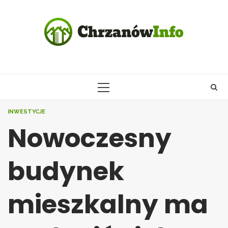
Skip
to
content
PRIMARY
MENU
INWESTYCJE
Nowoczesny
budynek
mieszkalny ma