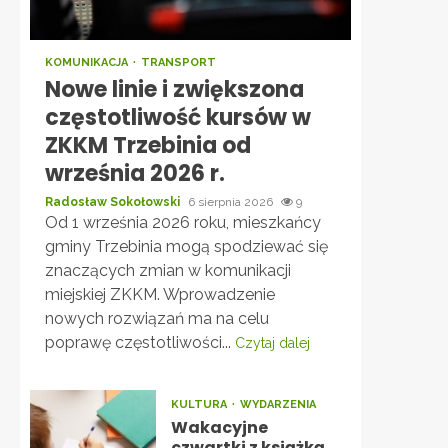
KOMUNIKACJA
TRANSPORT
Nowe linie i zwiększona
częstotliwość kursów w
ZKKM Trzebinia od
września 2026 r.
Radosław Sokołowski
6 sierpnia 2026
9
Od 1 września 2026 roku, mieszkańcy
gminy Trzebinia mogą spodziewać się
znaczących zmian w komunikacji
miejskiej ZKKM. Wprowadzenie
nowych rozwiązań ma na celu
poprawę częstotliwości...
Czytaj dalej
KULTURA
WYDARZENIA
Wakacyjne
czwartki z książką