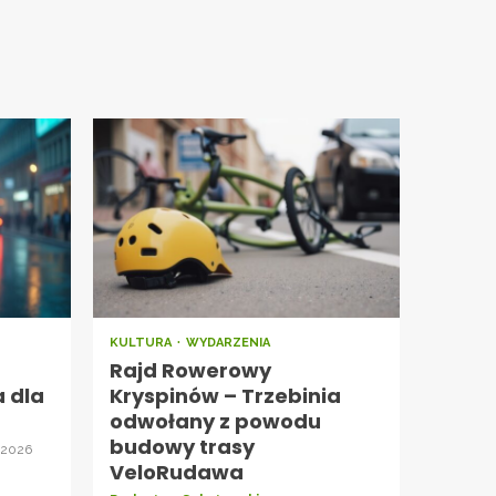
KULTURA
WYDARZENIA
Rajd Rowerowy
a dla
Kryspinów – Trzebinia
odwołany z powodu
budowy trasy
a 2026
VeloRudawa