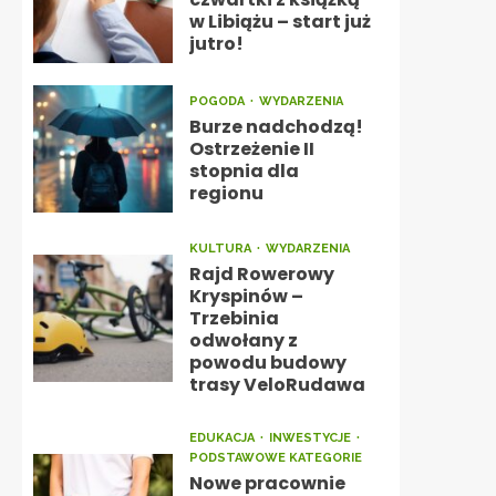
w Libiążu – start już
jutro!
POGODA
WYDARZENIA
Burze nadchodzą!
Ostrzeżenie II
stopnia dla
regionu
KULTURA
WYDARZENIA
Rajd Rowerowy
Kryspinów –
Trzebinia
odwołany z
powodu budowy
trasy VeloRudawa
EDUKACJA
INWESTYCJE
PODSTAWOWE KATEGORIE
Nowe pracownie