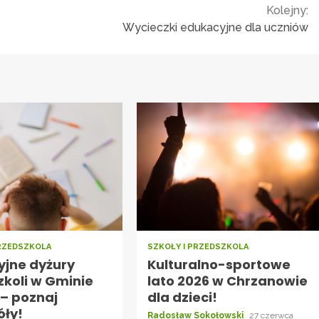
Kolejny:
Wycieczki edukacyjne dla uczniów
PRZEDSZKOLA
SZKOŁY I PRZEDSZKOLA
jne dyżury
Kulturalno-sportowe
zkoli w Gminie
lato 2026 w Chrzanowie
 – poznaj
dla dzieci!
óły!
Radosław Sokołowski
27 czerwca