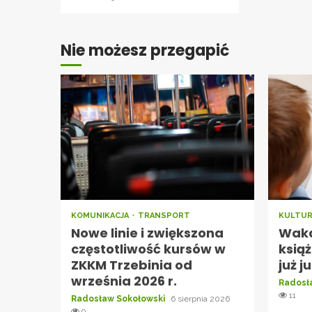
Nie możesz przegapić
KOMUNIKACJA
TRANSPORT
KULTU
Nowe linie i zwiększona
Waka
częstotliwość kursów w
książ
ZKKM Trzebinia od
już j
września 2026 r.
Radosł
11
Radosław Sokołowski
6 sierpnia 2026
9