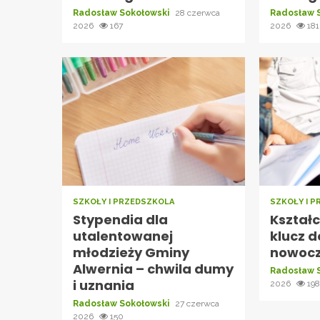
Radosław Sokołowski
28 czerwca
Radosław 
2026
167
2026
181
SZKOŁY I PRZEDSZKOLA
SZKOŁY I 
Stypendia dla
Kształ
utalentowanej
klucz 
młodzieży Gminy
nowocz
Alwernia – chwila dumy
Radosław 
i uznania
2026
19
Radosław Sokołowski
27 czerwca
2026
150