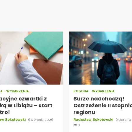
RA
WYDARZENIA
POGODA
WYDARZENIA
cyjne czwartki z
Burze nadchodzą!
ką w Libiążu – start
Ostrzeżenie II stopni
utro!
regionu
aw Sokołowski
6 sierpnia 2026
Radosław Sokołowski
6 sierpni
8