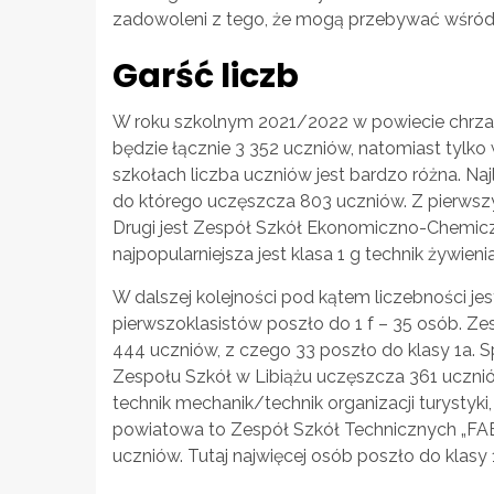
zadowoleni z tego, że mogą przebywać wśród
Garść liczb
W roku szkolnym 2021/2022 w powiecie chrz
będzie łącznie 3 352 uczniów, natomiast tylko
szkołach liczba uczniów jest bardzo różna. Naj
do którego uczęszcza 803 uczniów. Z pierwszyc
Drugi jest Zespół Szkół Ekonomiczno-Chemiczn
najpopularniejsza jest klasa 1 g technik żywie
W dalszej kolejności pod kątem liczebności je
pierwszoklasistów poszło do 1 f – 35 osób. Z
444 uczniów, z czego 33 poszło do klasy 1a. 
Zespołu Szkół w Libiążu uczęszcza 361 uczniów
technik mechanik/technik organizacji turystyki
powiatowa to Zespół Szkół Technicznych „FA
uczniów. Tutaj najwięcej osób poszło do klasy 