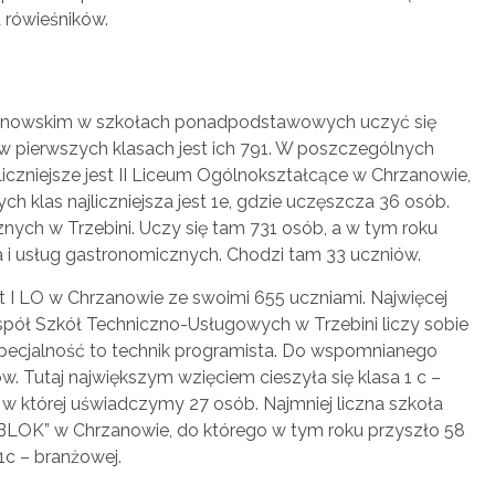
 rówieśników.
anowskim w szkołach ponadpodstawowych uczyć się
 w pierwszych klasach jest ich 791. W poszczególnych
liczniejsze jest II Liceum Ogólnokształcące w Chrzanowie,
h klas najliczniejsza jest 1e, gdzie uczęszcza 36 osób.
ych w Trzebini. Uczy się tam 731 osób, a w tym roku
nia i usług gastronomicznych. Chodzi tam 33 uczniów.
st I LO w Chrzanowie ze swoimi 655 uczniami. Najwięcej
espół Szkół Techniczno-Usługowych w Trzebini liczy sobie
Specjalność to technik programista. Do wspomnianego
. Tutaj największym wzięciem cieszyła się klasa 1 c –
, w której uświadczymy 27 osób. Najmniej liczna szkoła
BLOK” w Chrzanowie, do którego w tym roku przyszło 58
1c – branżowej.