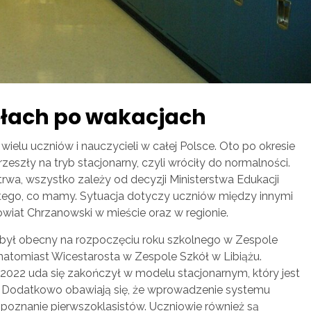
kołach po wakacjach
wielu uczniów i nauczycieli w całej Polsce. Oto po okresie
eszły na tryb stacjonarny, czyli wróciły do normalności.
rwa, wszystko zależy od decyzji Ministerstwa Edukacji
 tego, co mamy. Sytuacja dotyczy uczniów między innymi
iat Chrzanowski w mieście oraz w regionie.
był obecny na rozpoczęciu roku szkolnego w Zespole
atomiast Wicestarosta w Zespole Szkół w Libiążu.
1/2022 uda się zakończył w modelu stacjonarnym, który jest
. Dodatkowo obawiają się, że wprowadzenie systemu
poznanie pierwszoklasistów. Uczniowie również są