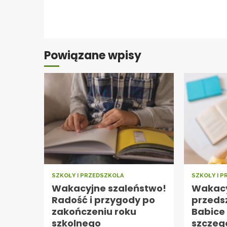
Continue
Reading
Powiązane wpisy
SZKOŁY I PRZEDSZKOLA
SZKOŁY I 
Wakacyjne szaleństwo!
Wakacy
Radość i przygody po
przeds
zakończeniu roku
Babice
szkolnego
szczeg