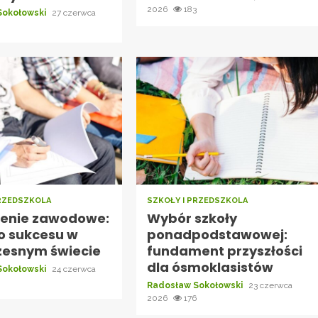
2026
183
Sokołowski
27 czerwca
PRZEDSZKOLA
SZKOŁY I PRZEDSZKOLA
cenie zawodowe:
Wybór szkoły
do sukcesu w
ponadpodstawowej:
esnym świecie
fundament przyszłości
dla ósmoklasistów
Sokołowski
24 czerwca
8
Radosław Sokołowski
23 czerwca
2026
176