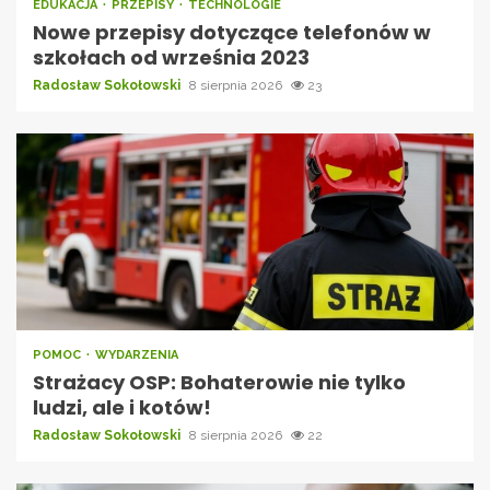
EDUKACJA
PRZEPISY
TECHNOLOGIE
Nowe przepisy dotyczące telefonów w
szkołach od września 2023
Radosław Sokołowski
8 sierpnia 2026
23
POMOC
WYDARZENIA
Strażacy OSP: Bohaterowie nie tylko
ludzi, ale i kotów!
Radosław Sokołowski
8 sierpnia 2026
22