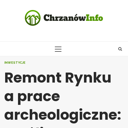
Skip
to
content
PRIMARY
MENU
INWESTYCJE
Remont Rynku
a prace
archeologiczne: