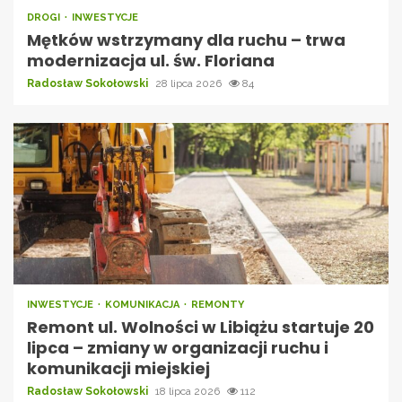
DROGI
INWESTYCJE
Mętków wstrzymany dla ruchu – trwa
modernizacja ul. św. Floriana
Radosław Sokołowski
28 lipca 2026
84
INWESTYCJE
KOMUNIKACJA
REMONTY
Remont ul. Wolności w Libiążu startuje 20
lipca – zmiany w organizacji ruchu i
komunikacji miejskiej
Radosław Sokołowski
18 lipca 2026
112