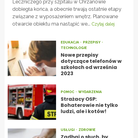
Leczniczego przy szpitalu w Chrzanowie
dobiegła końca, a obecnie trwają ostatnie etapy
związane z wyposażeniem wnętrz. Planowane
otwarcie obiektu ma nastąpić we...
Czytaj dalej
EDUKACJA
PRZEPISY
TECHNOLOGIE
Nowe przepisy
dotyczące telefonów w
szkołach od września
2023
POMOC
WYDARZENIA
Strażacy OSP:
Bohaterowie nie tylko
ludzi, ale i kotów!
USŁUGI
ZDROWIE
Zadbaj o słuch, by