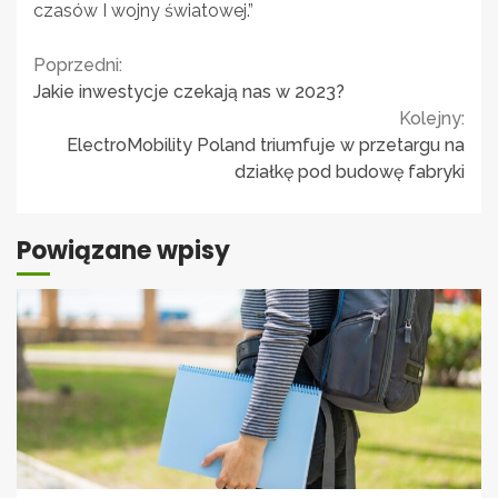
czasów I wojny światowej.”
Continue
Poprzedni:
Jakie inwestycje czekają nas w 2023?
Reading
Kolejny:
ElectroMobility Poland triumfuje w przetargu na
działkę pod budowę fabryki
Powiązane wpisy