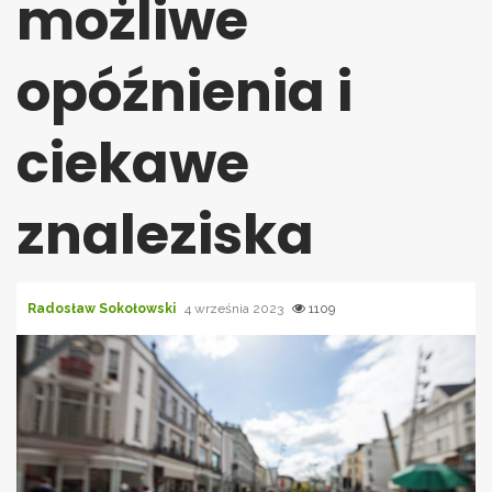
możliwe
opóźnienia i
ciekawe
znaleziska
Radosław Sokołowski
4 września 2023
1109