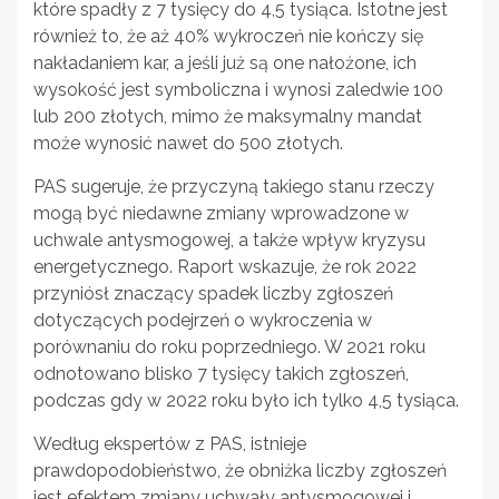
które spadły z 7 tysięcy do 4,5 tysiąca. Istotne jest
również to, że aż 40% wykroczeń nie kończy się
nakładaniem kar, a jeśli już są one nałożone, ich
wysokość jest symboliczna i wynosi zaledwie 100
lub 200 złotych, mimo że maksymalny mandat
może wynosić nawet do 500 złotych.
PAS sugeruje, że przyczyną takiego stanu rzeczy
mogą być niedawne zmiany wprowadzone w
uchwale antysmogowej, a także wpływ kryzysu
energetycznego. Raport wskazuje, że rok 2022
przyniósł znaczący spadek liczby zgłoszeń
dotyczących podejrzeń o wykroczenia w
porównaniu do roku poprzedniego. W 2021 roku
odnotowano blisko 7 tysięcy takich zgłoszeń,
podczas gdy w 2022 roku było ich tylko 4,5 tysiąca.
Według ekspertów z PAS, istnieje
prawdopodobieństwo, że obniżka liczby zgłoszeń
jest efektem zmiany uchwały antysmogowej i