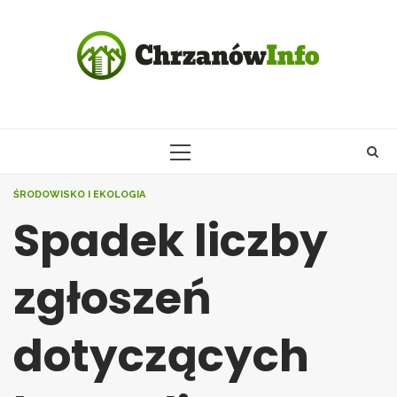
Skip
to
content
PRIMARY
MENU
ŚRODOWISKO I EKOLOGIA
Spadek liczby
zgłoszeń
dotyczących