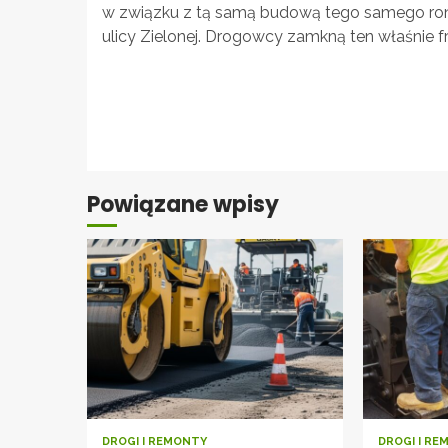
w związku z tą samą budową tego samego rond
ulicy Zielonej. Drogowcy zamkną ten właśnie fr
Continue
Reading
Powiązane wpisy
DROGI I REMONTY
DROGI I R