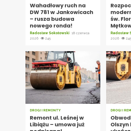
Wahadłowy ruch na
Rozpocz
DW 781 w Jankowicach
modern
– rusza budowa
św. Flo
nowego ronda!
Mętkow
Radosław Sokołowski
18 czerwca
Radosław 
2026
245
2026
24
DROGI I REMONTY
DROGI I R
Remont ul. Leśnej w
Obwodn
Libiążu – umowa już
Olszyn 