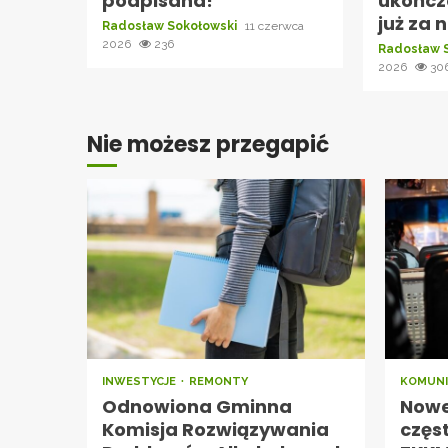
podpisana!
ukończ
już za 
Radosław Sokołowski
11 czerwca
2026
236
Radosław 
2026
30
Nie możesz przegapić
INWESTYCJE
REMONTY
KOMUNI
Odnowiona Gminna
Nowe 
Komisja Rozwiązywania
częs