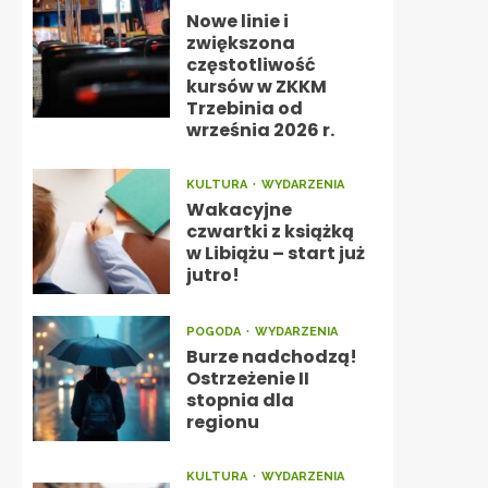
Nowe linie i
zwiększona
częstotliwość
kursów w ZKKM
Trzebinia od
września 2026 r.
KULTURA
WYDARZENIA
Wakacyjne
czwartki z książką
w Libiążu – start już
jutro!
POGODA
WYDARZENIA
Burze nadchodzą!
Ostrzeżenie II
stopnia dla
regionu
KULTURA
WYDARZENIA