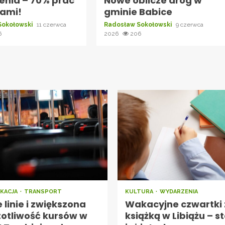
enia – 70% prac
Nowe oblicze dróg w
nami!
gminie Babice
Sokołowski
11 czerwca
Radosław Sokołowski
9 czerwca
6
2026
206
KACJA
TRANSPORT
KULTURA
WYDARZENIA
linie i zwiększona
Wakacyjne czwartki 
totliwość kursów w
książką w Libiążu – st