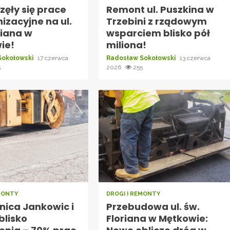
ęły się prace
Remont ul. Puszkina w
izacyjne na ul.
Trzebini z rządowym
riana w
wsparciem blisko pół
ie!
miliona!
Sokołowski
17 czerwca
Radosław Sokołowski
13 czerwca
5
2026
255
EMONTY
DROGI I REMONTY
ica Jankowic i
Przebudowa ul. św.
blisko
Floriana w Mętkowie: