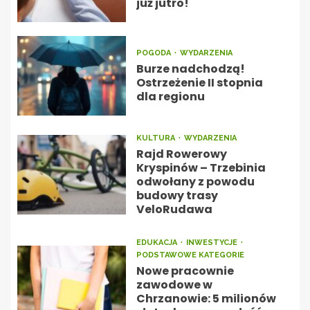
już jutro!
POGODA
WYDARZENIA
Burze nadchodzą!
Ostrzeżenie II stopnia
dla regionu
KULTURA
WYDARZENIA
Rajd Rowerowy
Kryspinów – Trzebinia
odwołany z powodu
budowy trasy
VeloRudawa
EDUKACJA
INWESTYCJE
PODSTAWOWE KATEGORIE
Nowe pracownie
zawodowe w
Chrzanowie: 5 milionów