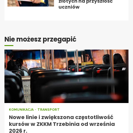
złotych na przyszłość
uczniów
Nie możesz przegapić
KOMUNIKACJA
TRANSPORT
Nowe linie i zwiększona częstotliwość
kursów w ZKKM Trzebinia od września
2026 r.