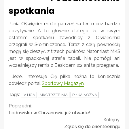
spotkania
Unia Oświęcim może patrzeć na ten mecz bardzo
pozytywnie. A to głównie dlatego, że w swym
ostatnim spotkaniu zawodnicy z Oświęcimia
przegrali w Słomniczance. Teraz z całą pewnością
mogą się cieszyć z trzech punktów. Natomiast MKS
jest w spadkowej strefie tabeli. Nie pomógł ani
wcześniejszy remis z Beskidem 2:2 ani ta przegrana.
Jeżeli interesuje Cię piłka nożna to koniecznie
odwiedź portal
Sportowy Magazyn
.
Tags:
IV LIGA
MKS TRZEBINIA
PIŁKA NOŻNA
Continue
Poprzedni:
Lodowisko w Chrzanowie już otwarte!
Reading
Kolejny:
Zgłoś się do orienteeringu