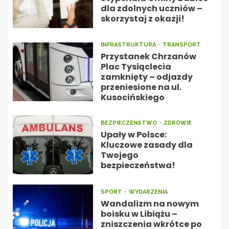
dla zdolnych uczniów –
skorzystaj z okazji!
INFRASTRUKTURA
TRANSPORT
Przystanek Chrzanów
Plac Tysiąclecia
zamknięty – odjazdy
przeniesione na ul.
Kusocińskiego
BEZPIECZEŃSTWO
ZDROWIE
Upały w Polsce:
Kluczowe zasady dla
Twojego
bezpieczeństwa!
SPORT
WYDARZENIA
Wandalizm na nowym
boisku w Libiążu –
zniszczenia wkrótce po