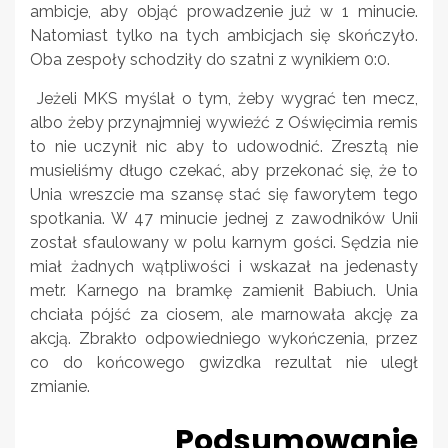
ambicje, aby objąć prowadzenie już w 1 minucie.
Natomiast tylko na tych ambicjach się skończyło.
Oba zespoły schodziły do szatni z wynikiem 0:0.
Jeżeli MKS myślał o tym, żeby wygrać ten mecz,
albo żeby przynajmniej wywieźć z Oświęcimia remis
to nie uczynił nic aby to udowodnić. Zresztą nie
musieliśmy długo czekać, aby przekonać się, że to
Unia wreszcie ma szansę stać się faworytem tego
spotkania. W 47 minucie jednej z zawodników Unii
został sfaulowany w polu karnym gości. Sędzia nie
miał żadnych wątpliwości i wskazał na jedenasty
metr. Karnego na bramkę zamienił Babiuch. Unia
chciała pójść za ciosem, ale marnowała akcję za
akcją. Zbrakło odpowiedniego wykończenia, przez
co do końcowego gwizdka rezultat nie uległ
zmianie.
Podsumowanie