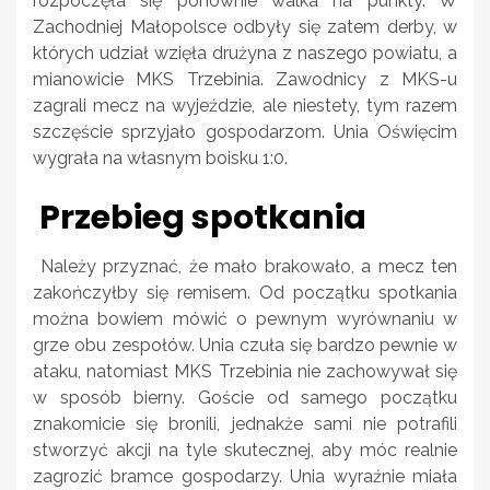
rozpoczęła się ponownie walka na punkty. W
Zachodniej Małopolsce odbyły się zatem derby, w
których udział wzięła drużyna z naszego powiatu, a
mianowicie MKS Trzebinia. Zawodnicy z MKS-u
zagrali mecz na wyjeździe, ale niestety, tym razem
szczęście sprzyjało gospodarzom. Unia Oświęcim
wygrała na własnym boisku 1:0.
Przebieg spotkania
Należy przyznać, że mało brakowało, a mecz ten
zakończyłby się remisem. Od początku spotkania
można bowiem mówić o pewnym wyrównaniu w
grze obu zespołów. Unia czuła się bardzo pewnie w
ataku, natomiast MKS Trzebinia nie zachowywał się
w sposób bierny. Goście od samego początku
znakomicie się bronili, jednakże sami nie potrafili
stworzyć akcji na tyle skutecznej, aby móc realnie
zagrozić bramce gospodarzy. Unia wyraźnie miała