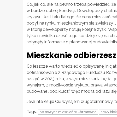
Co, jak co, ale na pewno trzeba powiedzieć, ż
w bardzo dobrej kondycji. Deweloperzy chętni
kryzysu. Jest tak dlatego, że ceny mieszkań c
popyt na rynku mieszkaniowym się zwiększy. J
w której deweloperzy notują kolejne zyski. Wsp
tylko niewielka część tego, co dzieje się na 
spłynęły informacje o planowanej budowie bl
Mieszkanie odbierzesz
Co jeszcze warto wiedzieć o opisywanej inic
dofinansowanie z Rządowego Funduszu Rozwo
ruszyć w 2023 roku, a więc mieszkania będą g
wynajem, z możliwością wykupu prawa własnoś
budowane „pod klucz”, więc można od razu si
Jeśli interesuje Cię wynajem długoterminowy, 
Tags:
66 nowych mieszkań w Chrzanowie
nowy blok