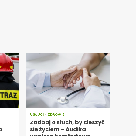
USŁUGI
ZDROWIE
Zadbaj o słuch, by cieszyć
o
się życiem – Audika