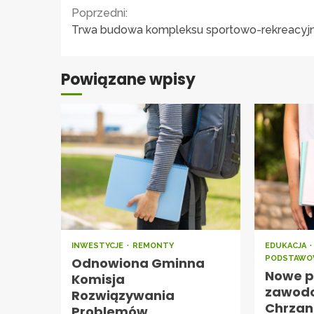
Continue
Poprzedni:
Trwa budowa kompleksu sportowo-rekreacyj
Reading
Powiązane wpisy
INWESTYCJE
REMONTY
EDUKACJA
PODSTAWO
Odnowiona Gminna
Nowe p
Komisja
zawod
Rozwiązywania
Chrzan
Problemów