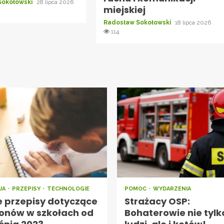
Sokołowski
28 lipca 2026
miejskiej
Radosław Sokołowski
18 lipca 2026
114
JA
PRZEPISY
TECHNOLOGIE
POMOC
WYDARZENIA
 przepisy dotyczące
Strażacy OSP:
fonów w szkołach od
Bohaterowie nie tylk