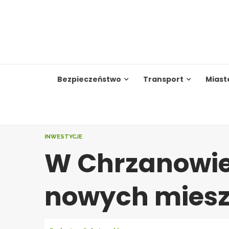
Skip
to
content
Bezpieczeństwo
Transport
Miast
INWESTYCJE
W Chrzanowie
nowych mies