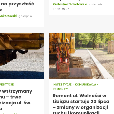
 na przyszłość
Radosław Sokołowski
4 sierpnia
w
2026
46
Sokołowski
5 sierpnia
WESTYCJE
INWESTYCJE
KOMUNIKACJA
REMONTY
 wstrzymany
Remont ul. Wolności w
hu – trwa
Libiążu startuje 20 lipca
zacja ul. św.
– zmiany w organizacji
a
ruchu i komunikacji