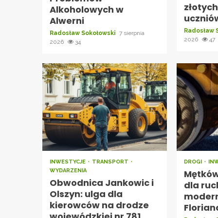
złotych
Alkoholowych w
ucznió
Alwerni
Radosław 
Radosław Sokołowski
7 sierpnia
2026
47
2026
34
INWESTYCJE
TRANSPORT
DROGI
IN
WYDARZENIA
Mętków
Obwodnica Jankowic i
dla ruc
Olszyn: ulga dla
moderni
kierowców na drodze
Florian
wojewódzkiej nr 781