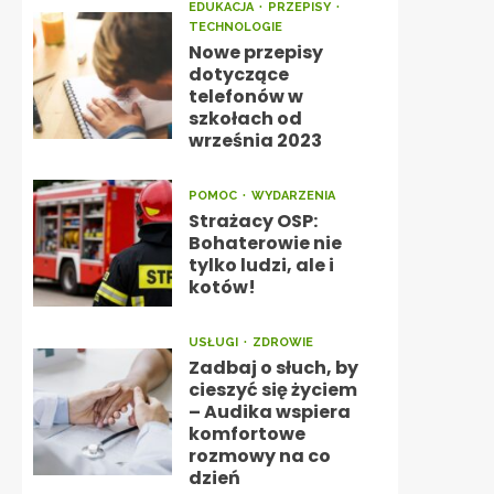
EDUKACJA
PRZEPISY
TECHNOLOGIE
Nowe przepisy
dotyczące
telefonów w
szkołach od
września 2023
POMOC
WYDARZENIA
Strażacy OSP:
Bohaterowie nie
tylko ludzi, ale i
kotów!
USŁUGI
ZDROWIE
Zadbaj o słuch, by
cieszyć się życiem
– Audika wspiera
komfortowe
rozmowy na co
dzień