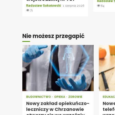
Radosław 
Radosław Sokołowski
1 sierpnia 2026
84
71
Nie możesz przegapić
BUDOWNICTWO
OPIEKA
ZDROWIE
EDUKAC
Nowy zakład opiekuńczo-
Nowe
leczniczy w Chrzanowie
tele