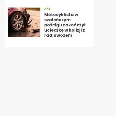
/H2
Motocyklista w
szaleńczym
pościgu zakończył
ucieczkę w kolizji z
radiowozem