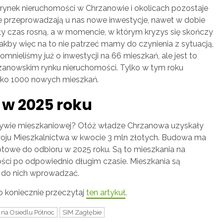
e rynek nieruchomości w Chrzanowie i okolicach pozostaje
e przeprowadzają u nas nowe inwestycje, nawet w dobie
ały czas rosną, a w momencie, w którym kryzys się skończy
akby więc na to nie patrzeć mamy do czynienia z sytuacją,
omnieliśmy już o inwestycji na 66 mieszkań, ale jest to
chrzanowskim rynku nieruchomości. Tylko w tym roku
isko 1000 nowych mieszkań.
 w 2025 roku
jatywie mieszkaniowej? Otóż władze Chrzanowa uzyskały
ju Mieszkalnictwa w kwocie 3 mln złotych. Budowa ma
otowe do odbioru w 2025 roku. Są to mieszkania na
ci po odpowiednio długim czasie. Mieszkania są
ę do nich wprowadzać.
to koniecznie przeczytaj
ten artykuł
.
 na Osiedlu Północ
SIM Zagłębie