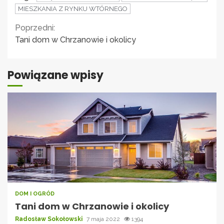
MIESZKANIA Z RYNKU WTÓRNEGO
Continue
Poprzedni:
Tani dom w Chrzanowie i okolicy
Reading
Powiązane wpisy
DOM I OGRÓD
Tani dom w Chrzanowie i okolicy
Radosław Sokołowski
7 maja 2022
1394