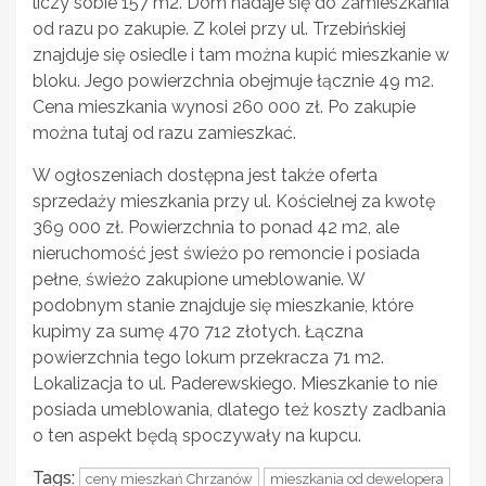
liczy sobie 157 m2. Dom nadaje się do zamieszkania
od razu po zakupie. Z kolei przy ul. Trzebińskiej
znajduje się osiedle i tam można kupić mieszkanie w
bloku. Jego powierzchnia obejmuje łącznie 49 m2.
Cena mieszkania wynosi 260 000 zł. Po zakupie
można tutaj od razu zamieszkać.
W ogłoszeniach dostępna jest także oferta
sprzedaży mieszkania przy ul. Kościelnej za kwotę
369 000 zł. Powierzchnia to ponad 42 m2, ale
nieruchomość jest świeżo po remoncie i posiada
pełne, świeżo zakupione umeblowanie. W
podobnym stanie znajduje się mieszkanie, które
kupimy za sumę 470 712 złotych. Łączna
powierzchnia tego lokum przekracza 71 m2.
Lokalizacja to ul. Paderewskiego. Mieszkanie to nie
posiada umeblowania, dlatego też koszty zadbania
o ten aspekt będą spoczywały na kupcu.
Tags:
ceny mieszkań Chrzanów
mieszkania od dewelopera