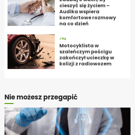
cieszyć się życiem –
Audika wspiera
komfortowe rozmowy
na co dzień
/H2
Motocyklista w
szaleńczym pościgu
zakończył ucieczkę w
kolizji z radiowozem
Nie możesz przegapić