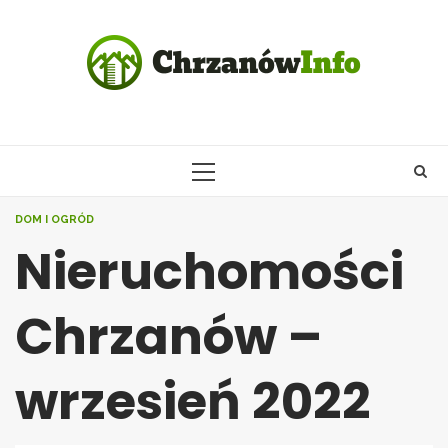
Skip
to
content
PRIMARY
MENU
DOM I OGRÓD
Nieruchomości
Chrzanów –
wrzesień 2022