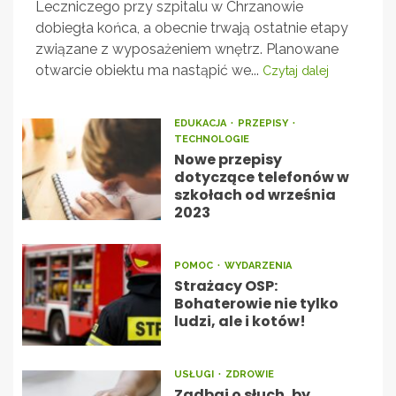
Leczniczego przy szpitalu w Chrzanowie
dobiegła końca, a obecnie trwają ostatnie etapy
związane z wyposażeniem wnętrz. Planowane
otwarcie obiektu ma nastąpić we...
Czytaj dalej
EDUKACJA
PRZEPISY
TECHNOLOGIE
Nowe przepisy
dotyczące telefonów w
szkołach od września
2023
POMOC
WYDARZENIA
Strażacy OSP:
Bohaterowie nie tylko
ludzi, ale i kotów!
USŁUGI
ZDROWIE
Zadbaj o słuch, by