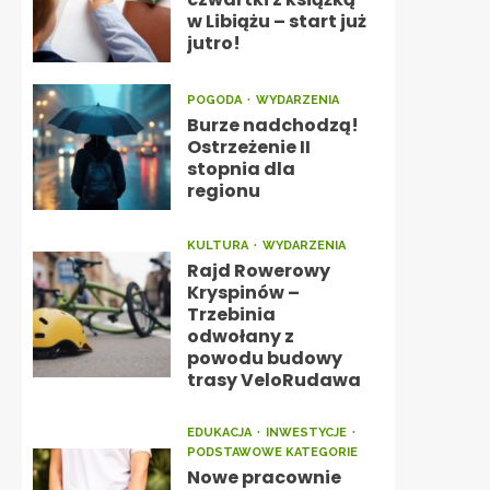
w Libiążu – start już
jutro!
POGODA
WYDARZENIA
Burze nadchodzą!
Ostrzeżenie II
stopnia dla
regionu
KULTURA
WYDARZENIA
Rajd Rowerowy
Kryspinów –
Trzebinia
odwołany z
powodu budowy
trasy VeloRudawa
EDUKACJA
INWESTYCJE
PODSTAWOWE KATEGORIE
Nowe pracownie