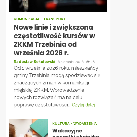
KOMUNIKACJA
TRANSPORT
Nowe linie i zwiększona
częstotliwość kursów w
ZKKM Trzebinia od
września 2026 r.
Radosław Sokołowski
6 sierpnia 2026
28
Od 1 września 2026 roku, mieszkańcy
gminy Trzebinia mogą spodziewać się
znaczących zmian w komunikacji
miejskiej ZKKM. Wprowadzenie
nowych rozwiązań ma na celu
poprawę częstotliwości...
Czytaj dalej
KULTURA
WYDARZENIA
Wakacyjne
czwartki z książką