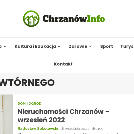
o
Kultura i Edukacja
Zdrowie
Sport
Turys
Kontakt
U WTÓRNEGO
DOM I OGRÓD
Nieruchomości Chrzanów –
wrzesień 2022
Radosław Sokołowski
18 września 2022
1195