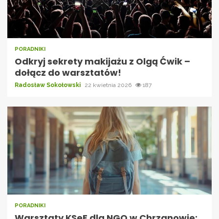
PORADNIKI
Odkryj sekrety makijażu z Olgą Ćwik –
dołącz do warsztatów!
Radosław Sokołowski
22 kwietnia 2026
187
PORADNIKI
Warsztaty KSeF dla NGO w Chrzanowie: