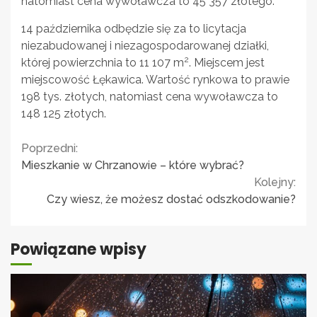
natomiast cena wywoławcza to 45 357 złotego.
14 października odbędzie się za to licytacja
niezabudowanej i niezagospodarowanej działki,
2
której powierzchnia to 11 107 m
. Miejscem jest
miejscowość Łękawica. Wartość rynkowa to prawie
198 tys. złotych, natomiast cena wywoławcza to
148 125 złotych.
Continue
Poprzedni:
Mieszkanie w Chrzanowie – które wybrać?
Reading
Kolejny:
Czy wiesz, że możesz dostać odszkodowanie?
Powiązane wpisy