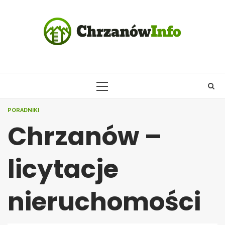
Skip
to
content
PRIMARY
MENU
PORADNIKI
Chrzanów –
licytacje
nieruchomości