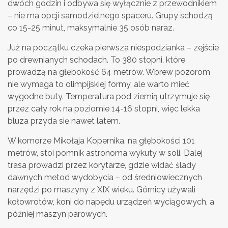
dwóch godzin i odbywa się wyłącznie z przewodnikiem
– nie ma opcji samodzielnego spaceru. Grupy schodzą
co 15-25 minut, maksymalnie 35 osób naraz.
Już na początku czeka pierwsza niespodzianka – zejście
po drewnianych schodach. To 380 stopni, które
prowadzą na głębokość 64 metrów. Wbrew pozorom
nie wymaga to olimpijskiej formy, ale warto mieć
wygodne buty. Temperatura pod ziemią utrzymuje się
przez cały rok na poziomie 14-16 stopni, więc lekka
bluza przyda się nawet latem.
W komorze Mikołaja Kopernika, na głębokości 101
metrów, stoi pomnik astronoma wykuty w soli. Dalej
trasa prowadzi przez korytarze, gdzie widać ślady
dawnych metod wydobycia – od średniowiecznych
narzędzi po maszyny z XIX wieku. Górnicy używali
kołowrotów, koni do napędu urządzeń wyciągowych, a
później maszyn parowych.