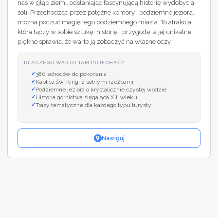
nas w głąb ziemi, odsłaniając fascynującą historię wydobycia
soli. Przechodząc przez potężne komory i podziemne jeziora,
można poczuć magię tego podziemnego miasta. To atrakcja,
która łączy w sobie sztukę, historię i przygodę, a jej unikalne
piękno sprawia, że warto ją zobaczyć na własne oczy.
DLACZEGO WARTO TAM POJECHAĆ?
380 schodów do pokonania
Kaplica św. Kingi z solnymi rzeźbami
Podziemne jeziora o krystalicznie czystej wodzie
Historia górnictwa sięgająca XIII wieku
Trasy tematyczne dla każdego typu turysty
Nawiguj
Leaflet
|
©
OpenStreetMap
+
−