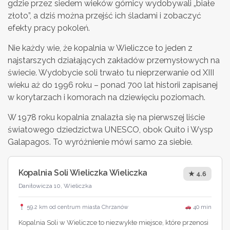
gdzie przez siedem wieków górnicy wydobywali „białe
złoto”, a dziś można przejść ich śladami i zobaczyć
efekty pracy pokoleń.
Nie każdy wie, że kopalnia w Wieliczce to jeden z
najstarszych działających zakładów przemysłowych na
świecie. Wydobycie soli trwało tu nieprzerwanie od XIII
wieku aż do 1996 roku – ponad 700 lat historii zapisanej
w korytarzach i komorach na dziewięciu poziomach.
W 1978 roku kopalnia znalazła się na pierwszej liście
światowego dziedzictwa UNESCO, obok Quito i Wysp
Galapagos. To wyróżnienie mówi samo za siebie.
Kopalnia Soli Wieliczka Wieliczka
★ 4.6
Daniłowicza 10, Wieliczka
59.2 km od centrum miasta Chrzanów
40 min
Kopalnia Soli w Wieliczce to niezwykłe miejsce, które przenosi