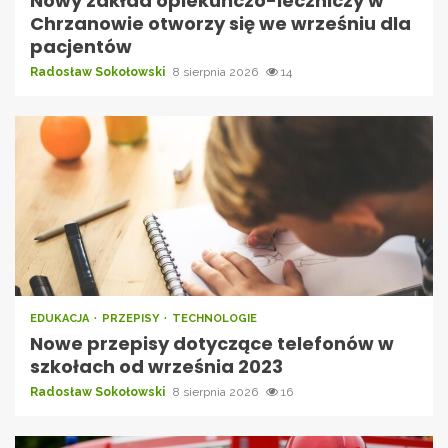
Nowy zakład opiekuńczo-leczniczy w
Chrzanowie otworzy się we wrześniu dla
pacjentów
Radosław Sokołowski
8 sierpnia 2026
14
EDUKACJA
PRZEPISY
TECHNOLOGIE
Nowe przepisy dotyczące telefonów w
szkołach od września 2023
Radosław Sokołowski
8 sierpnia 2026
16