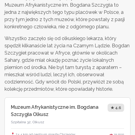
Muzeum Afrykanistyczne im. Bogdana Szczygła to
jedna z największych tego typu placówek w Polsce, a
przy tym jedno z tych muzeów, które powstały z pasji
konkretnego człowieka, nie z odgórnego planu.
Wszystko zaczęło się od olkuskiego lekarza, który
spędził kilkanaście lat życia na Czarnym Lądzie. Bogdan
Szczygieł pracował w Afryce, głównie w okolicach
Sahary, gdzie miał okazję poznać życie lokalnych
plemion od środka. Nie był tam turystą z aparatem –
mieszkał wśród ludzi, leczył ich, obserwował
codzienność. Gdy wrócił do Polski, przywiózł ze sobą
kolekcję przedmiotów, które opowiadały historie.
Muzeum Afrykanistyczne im. Bogdana
★ 4.6
Szczygła Olkusz
Szpitalna 32, Olkusz
24.4 km od centrum miasta Chrzanów
33 min