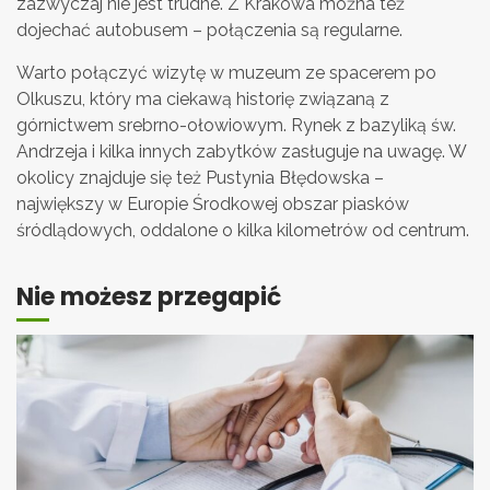
zazwyczaj nie jest trudne. Z Krakowa można też
dojechać autobusem – połączenia są regularne.
Warto połączyć wizytę w muzeum ze spacerem po
Olkuszu, który ma ciekawą historię związaną z
górnictwem srebrno-ołowiowym. Rynek z bazyliką św.
Andrzeja i kilka innych zabytków zasługuje na uwagę. W
okolicy znajduje się też Pustynia Błędowska –
największy w Europie Środkowej obszar piasków
śródlądowych, oddalone o kilka kilometrów od centrum.
Nie możesz przegapić