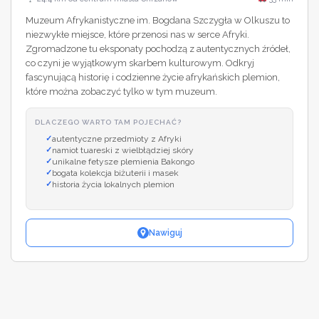
Muzeum Afrykanistyczne im. Bogdana Szczygła w Olkuszu to
niezwykłe miejsce, które przenosi nas w serce Afryki.
Zgromadzone tu eksponaty pochodzą z autentycznych źródeł,
co czyni je wyjątkowym skarbem kulturowym. Odkryj
fascynującą historię i codzienne życie afrykańskich plemion,
które można zobaczyć tylko w tym muzeum.
DLACZEGO WARTO TAM POJECHAĆ?
autentyczne przedmioty z Afryki
namiot tuareski z wielbłądziej skóry
unikalne fetysze plemienia Bakongo
bogata kolekcja biżuterii i masek
historia życia lokalnych plemion
Nawiguj
Leaflet
|
©
OpenStreetMap
+
−