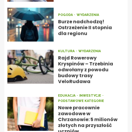
POGODA
WYDARZENIA
Burze nadchodzą!
Ostrzeżenie II stopnia
dla regionu
KULTURA
WYDARZENIA
Rajd Rowerowy
Kryspinów – Trzebinia
odwołany z powodu
budowy trasy
VeloRudawa
EDUKACJA
INWESTYCJE
PODSTAWOWE KATEGORIE
Nowe pracownie
zawodowe w
Chrzanowie: 5 milionów
złotych na przyszłość
uczniów