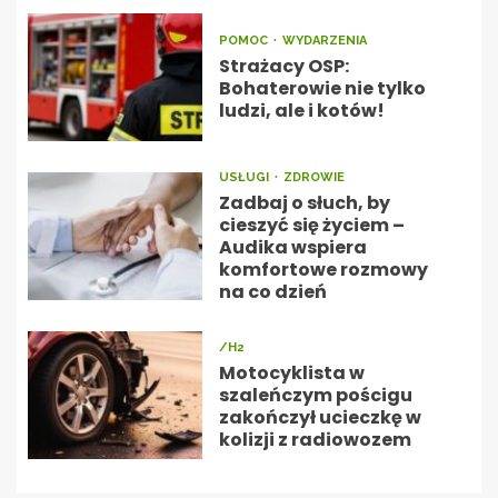
POMOC
WYDARZENIA
Strażacy OSP:
Bohaterowie nie tylko
ludzi, ale i kotów!
USŁUGI
ZDROWIE
Zadbaj o słuch, by
cieszyć się życiem –
Audika wspiera
komfortowe rozmowy
na co dzień
/H2
Motocyklista w
szaleńczym pościgu
zakończył ucieczkę w
kolizji z radiowozem