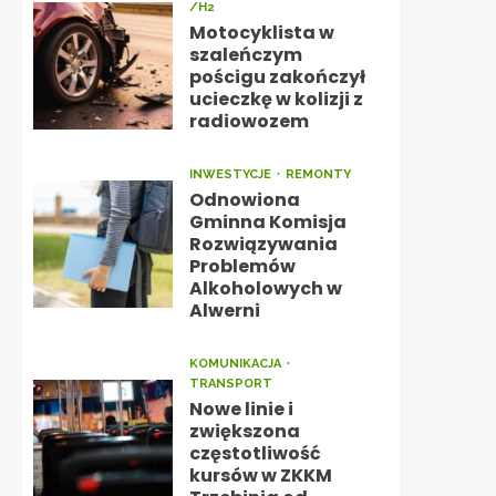
/H2
Motocyklista w
szaleńczym
pościgu zakończył
ucieczkę w kolizji z
radiowozem
INWESTYCJE
REMONTY
Odnowiona
Gminna Komisja
Rozwiązywania
Problemów
Alkoholowych w
Alwerni
KOMUNIKACJA
TRANSPORT
Nowe linie i
zwiększona
częstotliwość
kursów w ZKKM