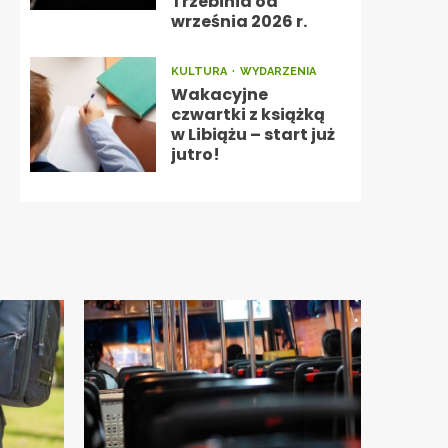
Trzebinia od
września 2026 r.
KULTURA
WYDARZENIA
Wakacyjne
czwartki z książką
w Libiążu – start już
jutro!