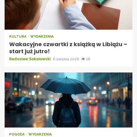
KULTURA
WYDARZENIA
Wakacyjne czwartki z książką w Libiążu –
start już jutro!
Radosław Sokołowski
6 sierpnia 2026
28
POGODA
WYDARZENIA