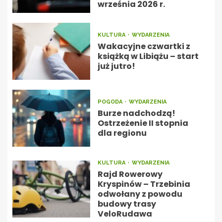
września 2026 r.
KULTURA
WYDARZENIA
Wakacyjne czwartki z
książką w Libiążu – start
już jutro!
POGODA
WYDARZENIA
Burze nadchodzą!
Ostrzeżenie II stopnia
dla regionu
KULTURA
WYDARZENIA
Rajd Rowerowy
Kryspinów – Trzebinia
odwołany z powodu
budowy trasy
VeloRudawa