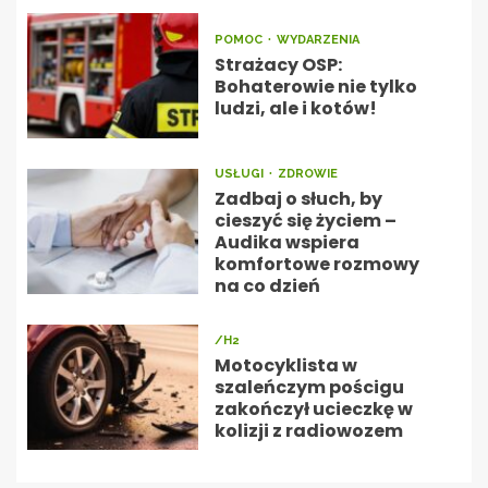
POMOC
WYDARZENIA
Strażacy OSP:
Bohaterowie nie tylko
ludzi, ale i kotów!
USŁUGI
ZDROWIE
Zadbaj o słuch, by
cieszyć się życiem –
Audika wspiera
komfortowe rozmowy
na co dzień
/H2
Motocyklista w
szaleńczym pościgu
zakończył ucieczkę w
kolizji z radiowozem