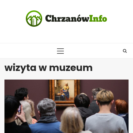
Skip
to
content
PRIMARY
MENU
wizyta w muzeum