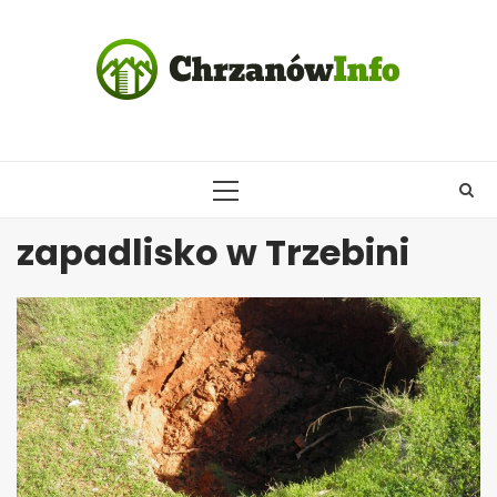
Skip
to
content
PRIMARY
MENU
zapadlisko w Trzebini