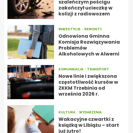
szaleńczym pościgu
zakończył ucieczkę w
kolizji z radiowozem
INWESTYCJE
REMONTY
Odnowiona Gminna
Komisja Rozwiązywania
Problemów
Alkoholowych w Alwerni
KOMUNIKACJA
TRANSPORT
Nowe linie i zwiększona
częstotliwość kursów w
ZKKM Trzebinia od
września 2026 r.
KULTURA
WYDARZENIA
Wakacyjne czwartki z
książką w Libiążu – start
już jutro!